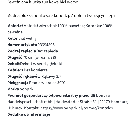
Bawełniana bluzka tunikowa biel wełny
Modna bluzka tunikowa z koronką. Z dołem tworzącym szpic.
Materiał
Materiał wierzchni: 100% bawełna; Koronka: 100%
bawełna
Kolor
biel wełny
Numer artykułu
93694895
Rodzaj zapięcia
Bez zapięcia
Długość
70 cm (w rozm. 38)
Dekolt
Dekolt w serek, głęboki
Kołnierz
Bez kołnierza
Długość rękawów
Rękawy 3/4
Pielęgnacja
Pranie w pralce 30°C
Marka
bonprix
Podmiot gospodarczy odpowiedzialny przed UE
bonprix
Handelsgesellschaft mbH | Haldesdorfer Straße 61 | 22179 Hamburg
| Niemcy, Kontakt: https://www.bonprix.pl/pomoc/kontakt/
Dodatkowe informacje