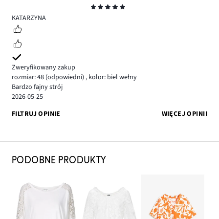
Ocena
5
KATARZYNA
Zweryfikowany zakup
rozmiar: 48
(odpowiedni)
,
kolor: biel wełny
Bardzo fajny strój
2026-05-25
FILTRUJ OPINIE
WIĘCEJ OPINII
PODOBNE PRODUKTY