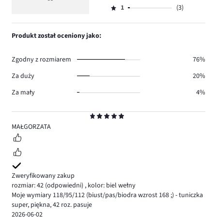
Ocena
57.
5
głosów
ilość
1
(3)
2,
Ocena
5.
głosów
ilość
1,
2.
głosów
ilość
Produkt został oceniony jako:
2.
głosów
3.
Zgodny z rozmiarem
76%
Za duży
20%
Za mały
4%
Ocena
5
MAŁGORZATA
Zweryfikowany zakup
rozmiar: 42
(odpowiedni)
,
kolor: biel wełny
Moje wymiary 118/95/112 (biust/pas/biodra wzrost 168 ;) - tuniczka
super, piękna, 42 roz. pasuje
2026-06-02