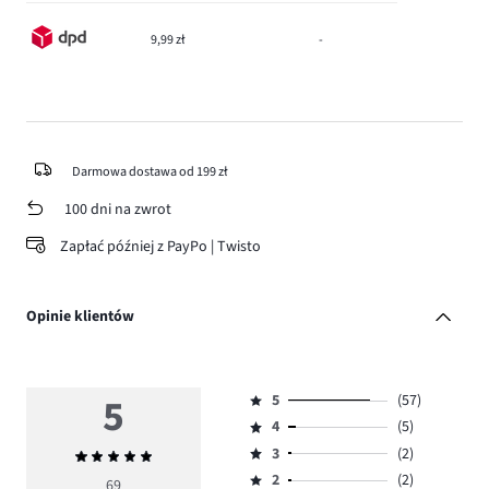
9,99 zł
-
Darmowa dostawa od 199 zł
100 dni na zwrot
Zapłać później z PayPo | Twisto
Opinie klientów
5
5
(57)
Ocena
4
(5)
5,
Ocena
ilość
3
(2)
Średnia
4,
Ocena
głosów
ocena
ilość
2
(2)
3,
69