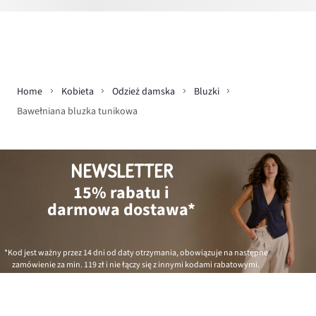
Home
Kobieta
Odzież damska
Bluzki
Bawełniana bluzka tunikowa
NEWSLETTER
15% rabatu i
darmowa dostawa*
*Kod jest ważny przez 14 dni od daty otrzymania, obowiązuje na następne
zamówienie za min.
119 zł
i nie łączy się z innymi kodami rabatowymi.