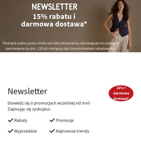
NEWSLETTER
15% rabatu i
darmowa dostawa*
*Kod jest ważny przez 14 dni od daty otrzymania, obowiązuje na następne
zamówienie za min.
119 zł
i nie łączy się z innymi kodami rabatowymi.
Newsletter
15% +
darmowa
dostawa*
Dowiedz się o promocjach wcześniej niż inni!
Zapisując się zyskujesz:
Rabaty
Promocje
Wyprzedaże
Najnowsze trendy