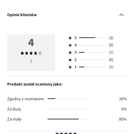
Opinie klientów
4
5
(3)
Ocena
4
(0)
5,
Ocena
ilość
3
(1)
Średnia
4,
Ocena
głosów
ocena
ilość
2
(0)
3,
5
Ocena
3.
4
głosów
ilość
1
(1)
2,
Ocena
0.
głosów
ilość
1,
1.
głosów
ilość
Produkt został oceniony jako:
0.
głosów
1.
Zgodny z rozmiarem
20%
Za duży
0%
Za mały
80%
Ocena