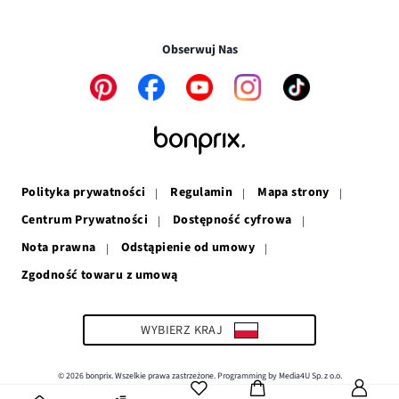
nowym
otwiera
się
w
Transakcje i płatności są bezpieczne w połączeniu SSL.
oknie
się
w
nowym
w
nowym
oknie
Obserwuj Nas
nowym
oknie
oknie
Link
Link
Link
Link
Link
otwiera
otwiera
otwiera
otwiera
otwiera
się
się
się
się
się
w
w
w
w
w
nowym
nowym
nowym
nowym
nowym
oknie
oknie
oknie
oknie
oknie
Polityka prywatności
Regulamin
Mapa strony
Centrum Prywatności
Dostępność cyfrowa
Nota prawna
Odstąpienie od umowy
Zgodność towaru z umową
Link
otwiera
się
w
WYBIERZ KRAJ
nowym
oknie
© 2026 bonprix. Wszelkie prawa zastrzeżone. Programming by Media4U Sp. z o.o.