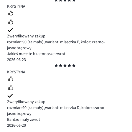
5
KRYSTYNA
Zweryfikowany zakup
rozmiar: 90
(za mały)
,
wariant: miseczka E,
kolor: czarno-
jasnobrązowy
Jakieś małe te biustonosze zwrot
2026-06-23
Ocena
5
KRYSTYNA
Zweryfikowany zakup
rozmiar: 90
(za mały)
,
wariant: miseczka D,
kolor: czarno-
jasnobrązowy
Bardzo mały zwrot
2026-06-20