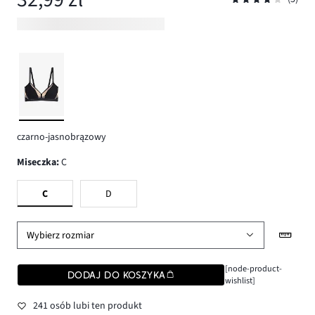
czarno-jasnobrązowy
Miseczka
:
C
C
D
Wybierz rozmiar
[node-product-
DODAJ DO KOSZYKA
wishlist]
241 osób lubi ten produkt