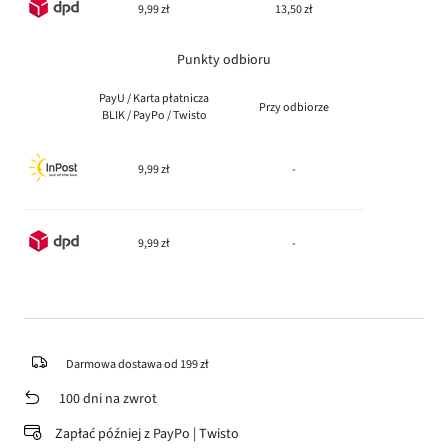
9,99 zł
13,50 zł
Punkty odbioru
PayU / Karta płatnicza
Przy odbiorze
BLIK / PayPo / Twisto
9,99 zł
-
9,99 zł
-
Darmowa dostawa od 199 zł
100 dni na zwrot
Zapłać później z PayPo | Twisto