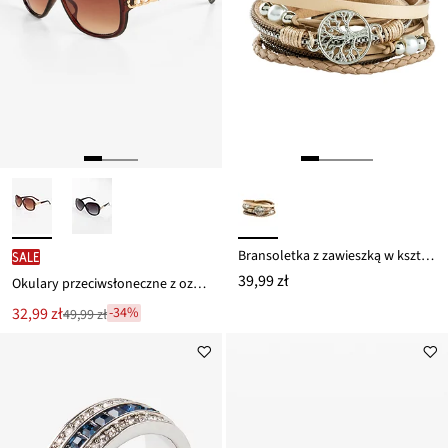
Bransoletka z zawieszką w kształcie drzewa życia
SALE
39,99 zł
Okulary przeciwsłoneczne z ozdobnymi detalami
Nowa
32,99 zł
-34%
49,99 zł
Przeceniono
cena
z
to
ceny
49,99 zł