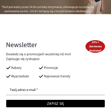
*Kod jest ważny przez 14 dni od daty otrzymania, obowiązuje na następne
zamówienie za min.
119 zł
i nie łączy się z innymi kodami rabatowymi.
Newsletter
15% +
darmowa
dostawa*
Dowiedz się o promocjach wcześniej niż inni!
Zapisując się zyskujesz:
Rabaty
Promocje
Wyprzedaże
Najnowsze trendy
Twój adres e-mail *
ZAPISZ SIĘ