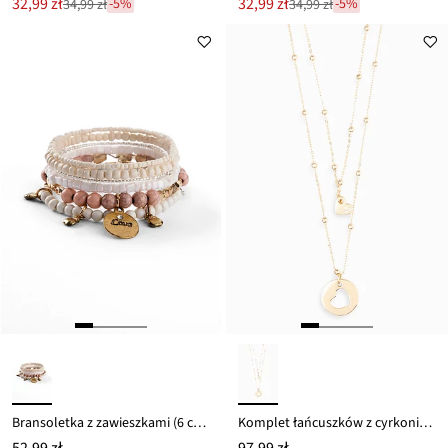
Nowa
Nowa
32,99 zł
32,99 zł
-5%
-5%
34,99 zł
34,99 zł
Przeceniono
Przeceniono
cena
cena
z
z
to
to
ceny
ceny
34,99 zł
34,99 zł
Bransoletka z zawieszkami (6 części)
Komplet łańcuszków z cyrkoniami (komplet 2-cz.)