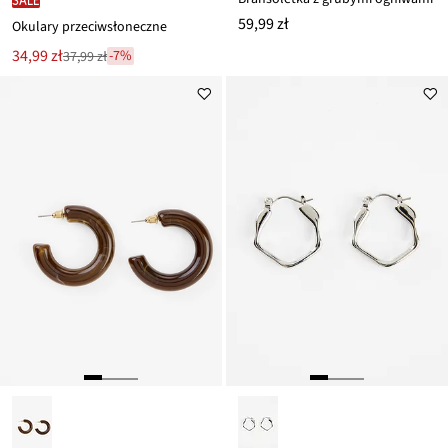
59,99 zł
Okulary przeciwsłoneczne
Nowa
34,99 zł
-7%
37,99 zł
Przeceniono
cena
z
to
ceny
37,99 zł