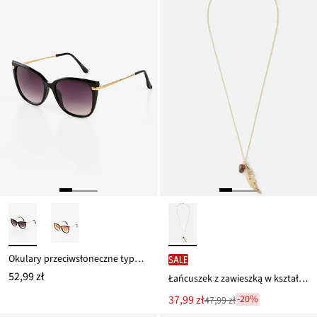
Okulary przeciwsłoneczne typu motyl
SALE
52,99 zł
Łańcuszek z zawieszką w kształcie piórka
Nowa
37,99 zł
-20%
47,99 zł
Przeceniono
cena