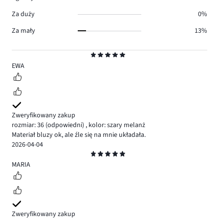
Za duży
0%
Za mały
13%
Ocena
5
EWA
Zweryfikowany zakup
rozmiar: 36
(odpowiedni)
,
kolor: szary melanż
Materiał bluzy ok, ale źle się na mnie układała.
2026-04-04
Ocena
5
MARIA
Zweryfikowany zakup