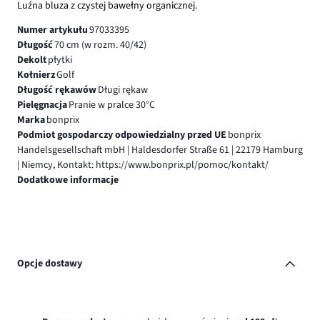
Luźna bluza z czystej bawełny organicznej.
Numer artykułu
97033395
Długość
70 cm (w rozm. 40/42)
Dekolt
płytki
Kołnierz
Golf
Długość rękawów
Długi rękaw
Pielęgnacja
Pranie w pralce 30°C
Marka
bonprix
Podmiot gospodarczy odpowiedzialny przed UE
bonprix
Handelsgesellschaft mbH | Haldesdorfer Straße 61 | 22179 Hamburg
| Niemcy, Kontakt: https://www.bonprix.pl/pomoc/kontakt/
Dodatkowe informacje
Opcje dostawy