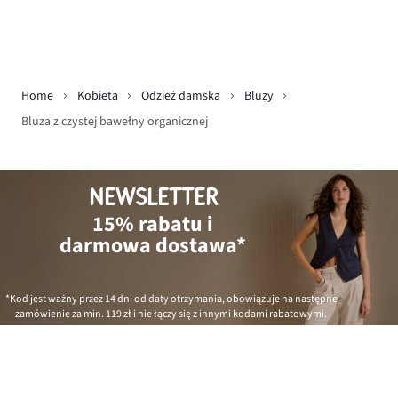
Home
Kobieta
Odzież damska
Bluzy
Bluza z czystej bawełny organicznej
NEWSLETTER
15% rabatu i
darmowa dostawa*
*Kod jest ważny przez 14 dni od daty otrzymania, obowiązuje na następne
zamówienie za min.
119 zł
i nie łączy się z innymi kodami rabatowymi.