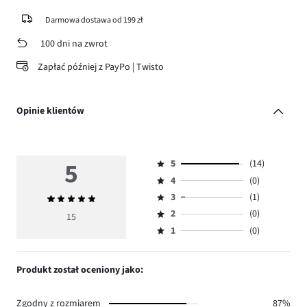
Darmowa dostawa od 199 zł
100 dni na zwrot
Zapłać później z PayPo | Twisto
Opinie klientów
5
5
(14)
Ocena
4
(0)
5,
Ocena
ilość
3
(1)
Średnia
4,
Ocena
głosów
ocena
ilość
2
(0)
3,
15
Ocena
14.
5
głosów
ilość
1
(0)
2,
Ocena
0.
głosów
ilość
1,
1.
głosów
ilość
Produkt został oceniony jako:
0.
głosów
0.
Zgodny z rozmiarem
87%