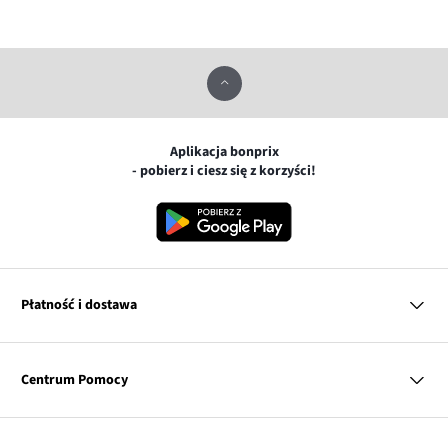
Aplikacja bonprix
- pobierz i ciesz się z korzyści!
Płatność i dostawa
MasterCard
Centrum Pomocy
Płatność online (PayU)
VISA
BLIK
Pytania i odpowiedzi
Google pay
Dostawa i płatność