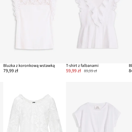
Bluzka z koronkową wstawką
T-shirt z falbanami
B
79,99 zł
59,99 zł
8
89,99 zł