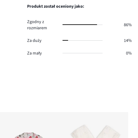
0.
głosów
Produkt został oceniony jako:
0.
Zgodny z
86%
rozmiarem
Za duży
14%
Za mały
0%