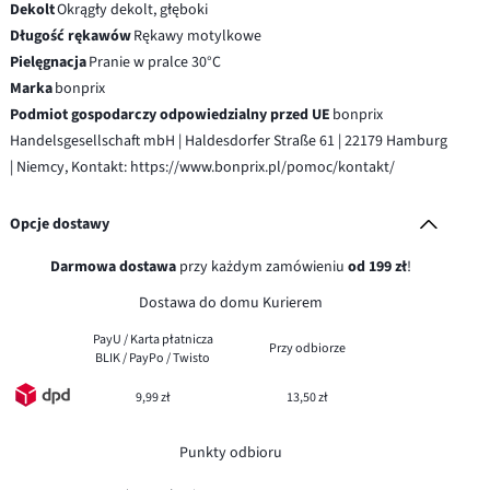
Dekolt
Okrągły dekolt, głęboki
Długość rękawów
Rękawy motylkowe
Pielęgnacja
Pranie w pralce 30°C
Marka
bonprix
Podmiot gospodarczy odpowiedzialny przed UE
bonprix
Handelsgesellschaft mbH | Haldesdorfer Straße 61 | 22179 Hamburg
| Niemcy, Kontakt: https://www.bonprix.pl/pomoc/kontakt/
Opcje dostawy
Darmowa dostawa
przy każdym zamówieniu
od 199 zł
!
Dostawa do domu Kurierem
PayU / Karta płatnicza
Przy odbiorze
BLIK / PayPo / Twisto
9,99 zł
13,50 zł
Punkty odbioru