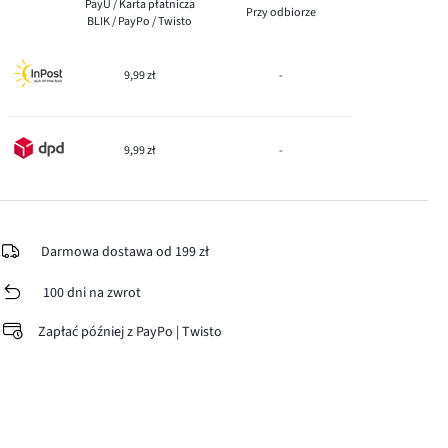
PayU / Karta płatnicza
Przy odbiorze
BLIK / PayPo / Twisto
9,99 zł
-
9,99 zł
-
Darmowa dostawa od 199 zł
100 dni na zwrot
Zapłać później z PayPo | Twisto