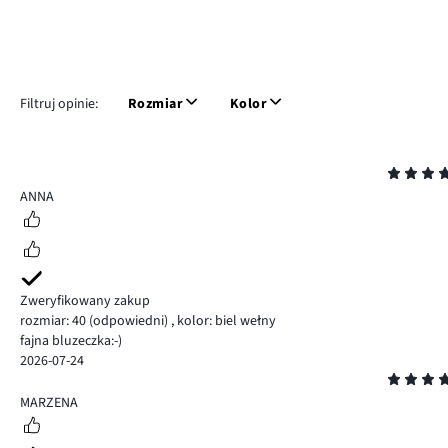
Filtruj opinie:
Rozmiar
Kolor
Ocena
5
ANNA
Zweryfikowany zakup
rozmiar: 40
(odpowiedni)
,
kolor: biel wełny
fajna bluzeczka:-)
2026-07-24
Ocena
5
MARZENA