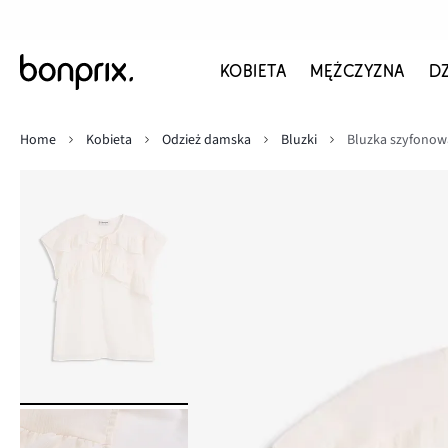
KOBIETA
MĘŻCZYZNA
D
Home
Kobieta
Odzież damska
Bluzki
Bluzka szyfonow