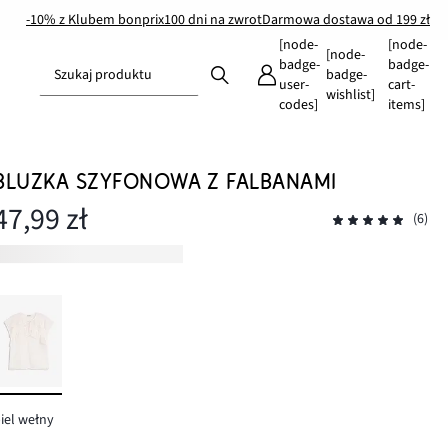
-10% z Klubem bonprix
100 dni na zwrot
Darmowa dostawa od 199 zł
[node-
[node-
[node-
badge-
badge-
Szukaj produktu
badge-
user-
cart-
wishlist]
codes]
items]
BLUZKA SZYFONOWA Z FALBANAMI
47,99 zł
(6)
iel wełny