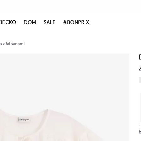
ZIECKO
DOM
SALE
#BONPRIX
a z falbanami
b