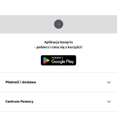
Aplikacja bonprix
- pobierz i ciesz się z korzyści!
Płatność i dostawa
MasterCard
Centrum Pomocy
Płatność online (PayU)
VISA
BLIK
Pytania i odpowiedzi