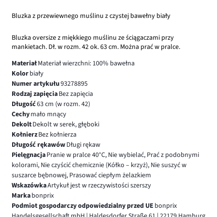
Bluzka z przewiewnego muślinu z czystej bawełny biały
Bluzka oversize z miękkiego muślinu ze ściągaczami przy
mankietach. Dł. w rozm. 42 ok. 63 cm. Można prać w pralce.
Materiał
Materiał wierzchni: 100% bawełna
Kolor
biały
Numer artykułu
93278895
Rodzaj zapięcia
Bez zapięcia
Długość
63 cm (w rozm. 42)
Cechy
mało mnący
Dekolt
Dekolt w serek, głęboki
Kołnierz
Bez kołnierza
Długość rękawów
Długi rękaw
Pielęgnacja
Pranie w pralce 40°C, Nie wybielać, Prać z podobnymi
kolorami, Nie czyścić chemicznie (Kółko – krzyż), Nie suszyć w
suszarce bębnowej, Prasować ciepłym żelazkiem
Wskazówka
Artykuł jest w rzeczywistości szerszy
Marka
bonprix
Podmiot gospodarczy odpowiedzialny przed UE
bonprix
Handelsgesellschaft mbH | Haldesdorfer Straße 61 | 22179 Hamburg