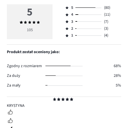
5
5
(80)
Ocena
4
(11)
5,
Ocena
ilość
3
(7)
Średnia
4,
Ocena
głosów
ocena
ilość
2
(3)
3,
105
Ocena
80.
5
głosów
ilość
1
(4)
2,
Ocena
11.
głosów
ilość
1,
7.
głosów
ilość
Produkt został oceniony jako:
3.
głosów
4.
Zgodny z rozmiarem
68%
Za duży
28%
Za mały
5%
Ocena
5
KRYSTYNA