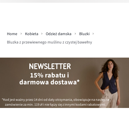
Home
Kobieta
Odzież damska
Bluzki
Bluzka z przewiewnego muślinu z czystej bawełny
NEWSLETTER
15% rabatu i
darmowa dostawa*
*Kod jest ważny przez 14 dni od daty otrzymania, obowiązuje na następne
zamówienie za min.
119 zł
i nie łączy się z innymi kodami rabatowymi.