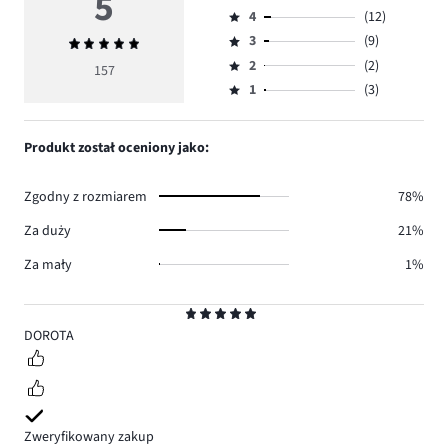
5
Ocena
4
(12)
5,
Ocena
ilość
3
(9)
Średnia
4,
Ocena
głosów
ocena
ilość
2
(2)
3,
157
Ocena
131.
5
głosów
ilość
1
(3)
2,
Ocena
12.
głosów
ilość
1,
9.
głosów
ilość
Produkt został oceniony jako:
2.
głosów
3.
Zgodny z rozmiarem
78%
Za duży
21%
Za mały
1%
Ocena
5
DOROTA
Zweryfikowany zakup