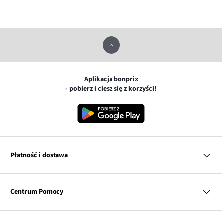
Aplikacja bonprix
- pobierz i ciesz się z korzyści!
Płatność i dostawa
MasterCard
Centrum Pomocy
Płatność online (PayU)
VISA
BLIK
Pytania i odpowiedzi