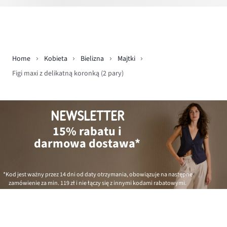
Home
Kobieta
Bielizna
Majtki
Figi maxi z delikatną koronką (2 pary)
NEWSLETTER
15% rabatu i
darmowa dostawa*
*Kod jest ważny przez 14 dni od daty otrzymania, obowiązuje na następne
zamówienie za min.
119 zł
i nie łączy się z innymi kodami rabatowymi.