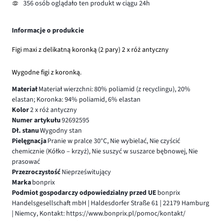
356 osób oglądało ten produkt w ciągu 24h
Informacje o produkcie
Figi maxi z delikatną koronką (2 pary) 2 x róż antyczny
Wygodne figi z koronką.
Materiał
Materiał wierzchni: 80% poliamid (z recyclingu), 20%
elastan; Koronka: 94% poliamid, 6% elastan
Kolor
2 x róż antyczny
Numer artykułu
92692595
Dł. stanu
Wygodny stan
Pielęgnacja
Pranie w pralce 30°C, Nie wybielać, Nie czyścić
chemicznie (Kółko – krzyż), Nie suszyć w suszarce bębnowej, Nie
prasować
Przezroczystość
Nieprześwitujący
Marka
bonprix
Podmiot gospodarczy odpowiedzialny przed UE
bonprix
Handelsgesellschaft mbH | Haldesdorfer Straße 61 | 22179 Hamburg
| Niemcy, Kontakt: https://www.bonprix.pl/pomoc/kontakt/