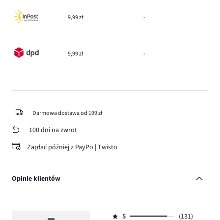
9,99 zł
-
9,99 zł
-
Darmowa dostawa od 199 zł
100 dni na zwrot
Zapłać później z PayPo | Twisto
Opinie klientów
5
(131)