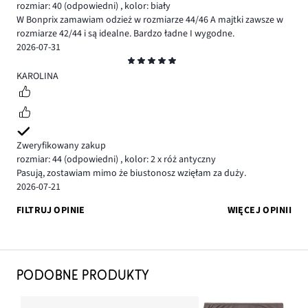
rozmiar: 40
(odpowiedni)
,
kolor: biały
W Bonprix zamawiam odzież w rozmiarze 44/46 A majtki zawsze w
rozmiarze 42/44 i są idealne. Bardzo ładne I wygodne.
2026-07-31
Ocena
5
KAROLINA
Zweryfikowany zakup
rozmiar: 44
(odpowiedni)
,
kolor: 2 x róż antyczny
Pasują, zostawiam mimo że biustonosz wzięłam za duży.
2026-07-21
FILTRUJ OPINIE
WIĘCEJ OPINII
PODOBNE PRODUKTY