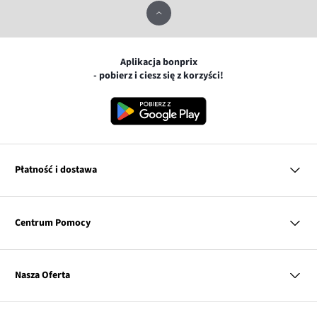
Aplikacja bonprix
- pobierz i ciesz się z korzyści!
Płatność i dostawa
MasterCard
Centrum Pomocy
Płatność online (PayU)
VISA
BLIK
Pytania i odpowiedzi
Google pay
Dostawa i płatność
Nasza Oferta
Zwroty i reklamacje
Apple pay
Pierwszy darmowy zwrot
PayPo
Kobieta
Tabele rozmiarów
Twisto