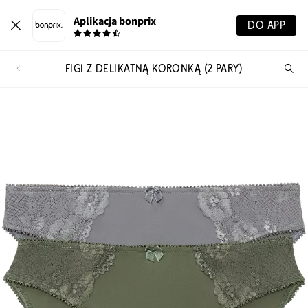
Aplikacja bonprix
DO APP
FIGI Z DELIKATNĄ KORONKĄ (2 PARY)
Szu
pr