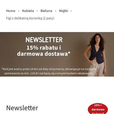
Home
Kobieta
Bielizna
Majtki
Figi z delikatną koronką (2 pary)
NEWSLETTER
15% rabatu i
darmowa dostawa*
*Kod jest ważny przez 14 dni od daty otrzymania, obowiązuje na następne
zamówienie za min.
119 zł
i nie łączy się z innymi kodami rabatowymi.
Newsletter
15% +
darmowa
dostawa*