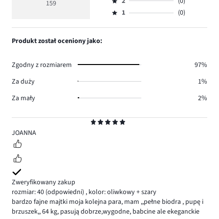
ocena
ilość
2
(0)
3,
159
Ocena
154.
5
głosów
ilość
1
(0)
2,
Ocena
5.
głosów
ilość
1,
0.
głosów
ilość
Produkt został oceniony jako:
0.
głosów
0.
Zgodny z rozmiarem
97%
Za duży
1%
Za mały
2%
Ocena
5
JOANNA
Zweryfikowany zakup
rozmiar: 40
(odpowiedni)
,
kolor: oliwkowy + szary
bardzo fajne majtki moja kolejna para, mam ,,pełne biodra , pupę i
brzuszek,, 64 kg, pasują dobrze,wygodne, babcine ale ekeganckie