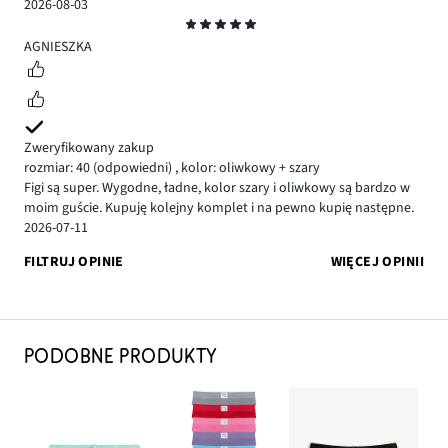
2026-08-03
Ocena
5
AGNIESZKA
Zweryfikowany zakup
rozmiar: 40
(odpowiedni)
,
kolor: oliwkowy + szary
Figi są super. Wygodne, ładne, kolor szary i oliwkowy są bardzo w
moim guście. Kupuję kolejny komplet i na pewno kupię następne.
2026-07-11
FILTRUJ OPINIE
WIĘCEJ OPINII
PODOBNE PRODUKTY