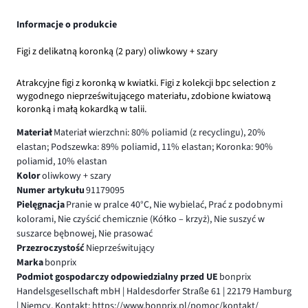
Informacje o produkcie
Figi z delikatną koronką (2 pary) oliwkowy + szary
Atrakcyjne figi z koronką w kwiatki. Figi z kolekcji bpc selection z
wygodnego nieprześwitującego materiału, zdobione kwiatową
koronką i małą kokardką w talii.
Materiał
Materiał wierzchni: 80% poliamid (z recyclingu), 20%
elastan; Podszewka: 89% poliamid, 11% elastan; Koronka: 90%
poliamid, 10% elastan
Kolor
oliwkowy + szary
Numer artykułu
91179095
Pielęgnacja
Pranie w pralce 40°C, Nie wybielać, Prać z podobnymi
kolorami, Nie czyścić chemicznie (Kółko – krzyż), Nie suszyć w
suszarce bębnowej, Nie prasować
Przezroczystość
Nieprześwitujący
Marka
bonprix
Podmiot gospodarczy odpowiedzialny przed UE
bonprix
Handelsgesellschaft mbH | Haldesdorfer Straße 61 | 22179 Hamburg
| Niemcy, Kontakt: https://www.bonprix.pl/pomoc/kontakt/