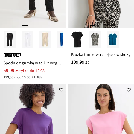
Bluzka tunikowa z lejącej wiskozy
TOP DEAL
109,99 zł
Spodnie z gumką w talii, z wygodnego materiału punto di roma
59,99 zł
tylko do 12.08.
129,99 zł od 13.08. +116%