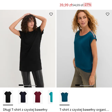
Nowa
39,99 zł
-27%
54,99 zł
Przeceniono
cena
z
to
ceny
54,99 zł
Długi T-shirt z czystej bawełny
T-shirt z czystej bawełny organicznej