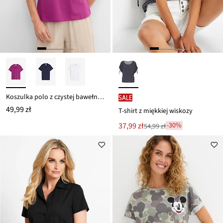
Koszulka polo z czystej bawełny organicznej piqué
SALE
49,99 zł
T-shirt z miękkiej wiskozy
Nowa
37,99 zł
-30%
54,99 zł
Przeceniono
cena
z
to
ceny
54,99 zł