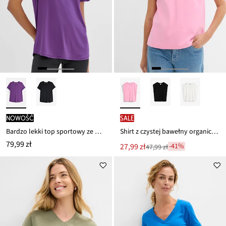
nowość
SALE
Bardzo lekki top sportowy ze wstawkami z siateczki, szybkoschnący
Shirt z czystej bawełny organicznej
79,99 zł
Nowa
27,99 zł
-41%
47,99 zł
Przeceniono
cena
z
to
ceny
47,99 zł