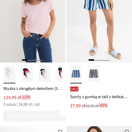
Bluzka z okrągłym dekoltem (5 szt.)
SALE
Szorty z gumką w talii z delikatnej wiskozy
124,95 zł
-12%
5 sztuk | 24,99 zł / szt.
Nowa
37,99 zł
-45%
69,99 zł
Przeceniono
cena
z
to
ceny
69,99 zł