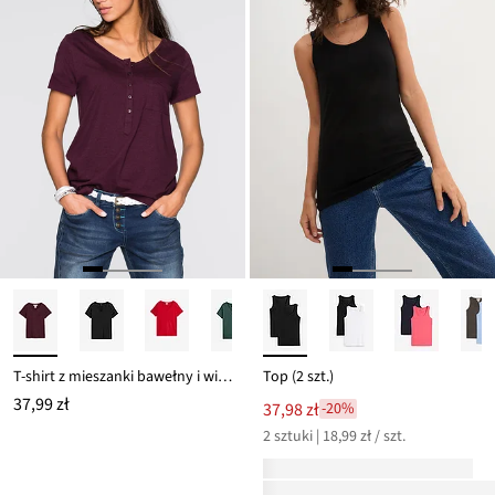
T-shirt z mieszanki bawełny i wiskozy
Top (2 szt.)
37,99 zł
37,98 zł
-20%
2 sztuki | 18,99 zł / szt.