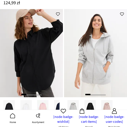
124,99 zł
[node-badge-
[node-badge-
[node-badge-
wishlist]
cart-items]
user-codes]
Koszula oversize z bawełny, rękawy 3/4
Bluza rozpinana z kapturem
Asortyment
Home