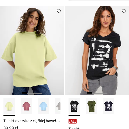
T-shirt oversize z ciężkiej bawełny organicznej
SALE
39,99 zł
T-shirt