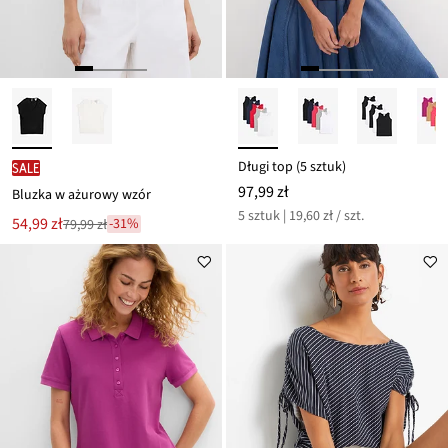
Długi top (5 sztuk)
SALE
97,99 zł
Bluzka w ażurowy wzór
5 sztuk | 19,60 zł / szt.
Nowa
54,99 zł
-31%
79,99 zł
Przeceniono
cena
z
to
ceny
79,99 zł