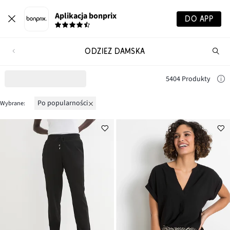
Aplikacja bonprix
DO APP
ODZIEŻ DAMSKA
Szu
pr
5404 Produkty
po popularności
Wybrane: