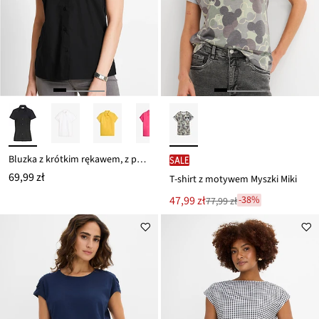
Bluzka z krótkim rękawem, z popeliny
SALE
69,99 zł
T-shirt z motywem Myszki Miki
Nowa
47,99 zł
-38%
77,99 zł
Przeceniono
cena
z
to
ceny
77,99 zł