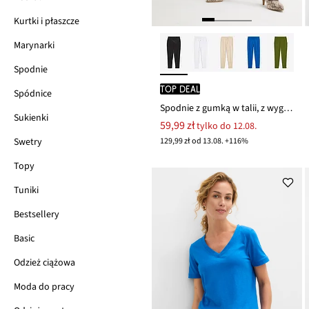
Kurtki i płaszcze
Marynarki
Spodnie
TOP DEAL
Spódnice
Spodnie z gumką w talii, z wygodnego materiału punto di roma
Sukienki
59,99 zł
tylko do 12.08.
129,99 zł od 13.08. +116%
Swetry
Topy
Tuniki
Bestsellery
Basic
Odzież ciążowa
Moda do pracy