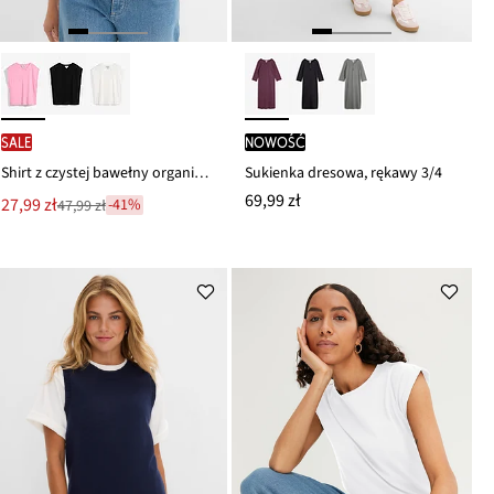
SALE
nowość
Shirt z czystej bawełny organicznej
Sukienka dresowa, rękawy 3/4
69,99 zł
Nowa
27,99 zł
-41%
47,99 zł
Przeceniono
cena
z
to
ceny
47,99 zł