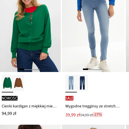
nowość
SALE
Cienki kardigan z miękkiej mieszanki wiskozy
Wygodne tregginsy ze stretchem
94,99 zł
Nowa
39,99 zł
-27%
54,99 zł
Przeceniono
cena
z
to
ceny