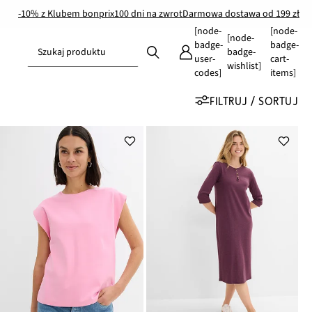
-10% z Klubem bonprix
100 dni na zwrot
Darmowa dostawa od 199 zł
[node-
[node-
[node-
badge-
badge-
Szukaj produktu
badge-
user-
cart-
wishlist]
codes]
items]
FILTRUJ / SORTUJ