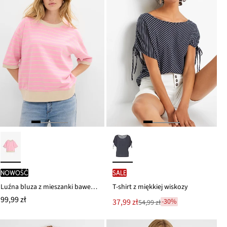
nowość
SALE
Luźna bluza z mieszanki bawełny
T-shirt z miękkiej wiskozy
99,99 zł
Nowa
37,99 zł
-30%
54,99 zł
Przeceniono
cena
z
to
ceny