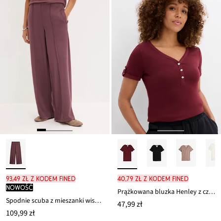
93,49 zł z kodem FINED
40,79 zł z kodem FINED
nowość
Prążkowana bluzka Henley z czystej bawełny
Spodnie scuba z mieszanki wiskozy
47,99 zł
109,99 zł