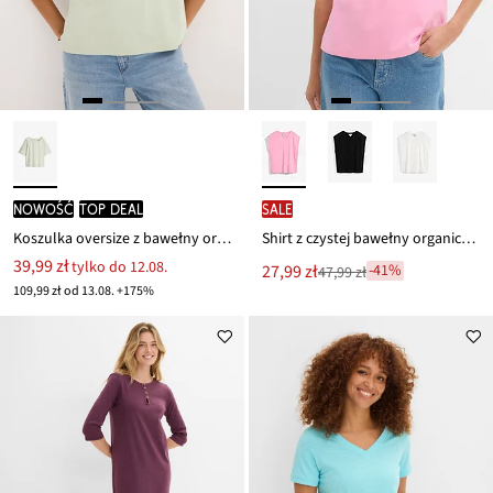
nowość
TOP DEAL
SALE
Koszulka oversize z bawełny organicznej
Shirt z czystej bawełny organicznej
39,99 zł
tylko do 12.08.
Nowa
27,99 zł
-41%
47,99 zł
Przeceniono
cena
109,99 zł od 13.08. +175%
z
to
ceny
47,99 zł