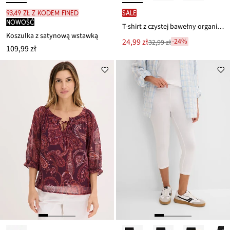
93,49 zł z kodem FINED
SALE
nowość
T-shirt z czystej bawełny organicznej
Koszulka z satynową wstawką
Nowa
24,99 zł
-24%
32,99 zł
Przeceniono
109,99 zł
cena
z
to
ceny
32,99 zł