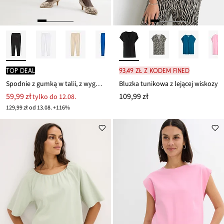
TOP DEAL
93,49 zł z kodem FINED
Spodnie z gumką w talii, z wygodnego materiału punto di roma
Bluzka tunikowa z lejącej wiskozy
59,99 zł
109,99 zł
tylko do 12.08.
129,99 zł od 13.08. +116%