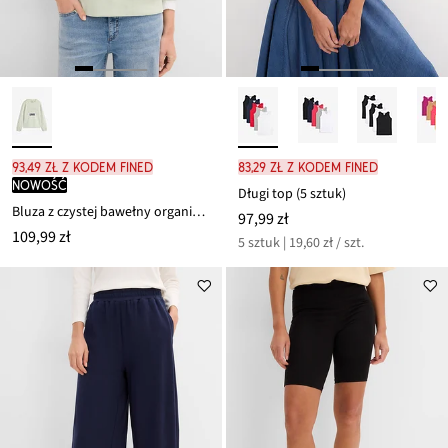
93,49 zł z kodem FINED
83,29 zł z kodem FINED
nowość
Długi top (5 sztuk)
Bluza z czystej bawełny organicznej z wypukłym nadrukiem
97,99 zł
109,99 zł
5 sztuk | 19,60 zł / szt.