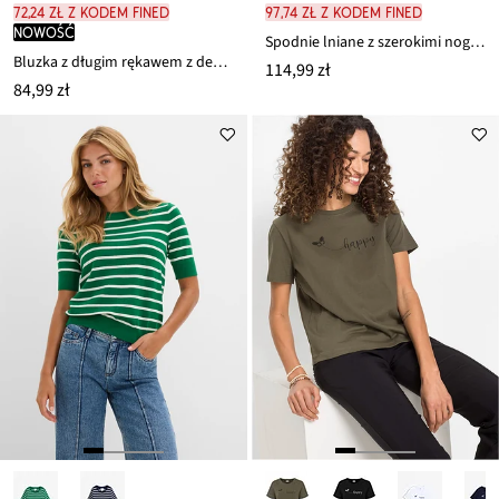
72,24 zł z kodem FINED
97,74 zł z kodem FINED
nowość
Spodnie lniane z szerokimi nogawkami
Bluzka z długim rękawem z dekoltem karo
114,99 zł
84,99 zł