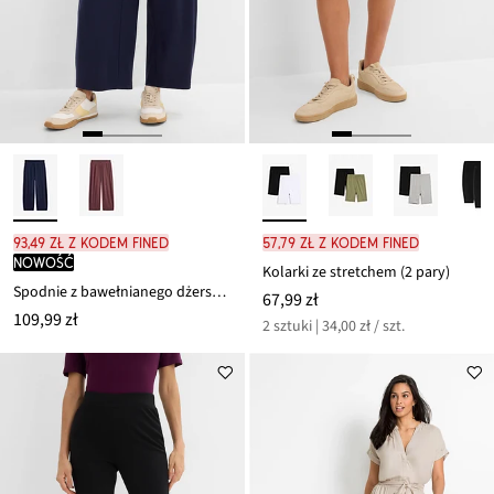
93,49 zł z kodem FINED
57,79 zł z kodem FINED
nowość
Kolarki ze stretchem (2 pary)
Spodnie z bawełnianego dżerseju Interlock
67,99 zł
109,99 zł
2 sztuki | 34,00 zł / szt.