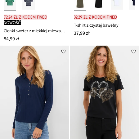
72,24 zł z kodem FINED
32,29 zł z kodem FINED
nowość
T-shirt z czystej bawełny
Cienki sweter z miękkiej mieszanki wiskozy
37,99 zł
84,99 zł