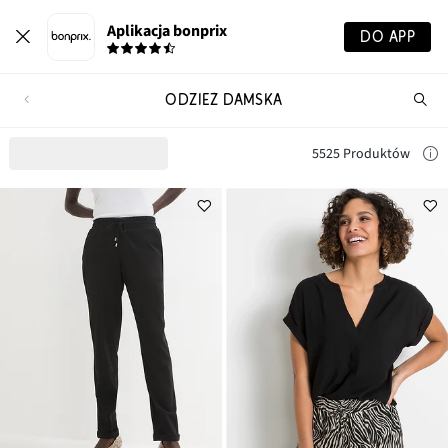
Aplikacja bonprix
DO APP
ODZIEŻ DAMSKA
Szu
pr
5525 Produktów