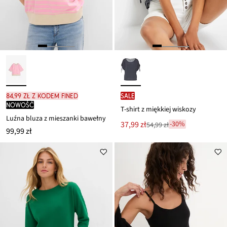
84,99 zł z kodem FINED
SALE
nowość
T-shirt z miękkiej wiskozy
Luźna bluza z mieszanki bawełny
Nowa
37,99 zł
-30%
54,99 zł
Przeceniono
99,99 zł
cena
z
to
ceny
54,99 zł