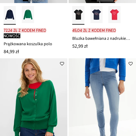
72,24 zł z kodem FINED
45,04 zł z kodem FINED
nowość
Bluzka bawełniana z nadrukiem serca z bawełny organicznej
Prążkowana koszulka polo
52,99 zł
84,99 zł