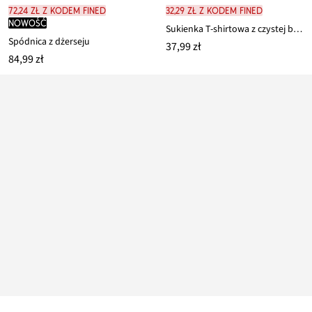
72,24 zł z kodem FINED
32,29 zł z kodem FINED
nowość
Sukienka T-shirtowa z czystej bawełny organicznej
Spódnica z dżerseju
37,99 zł
84,99 zł