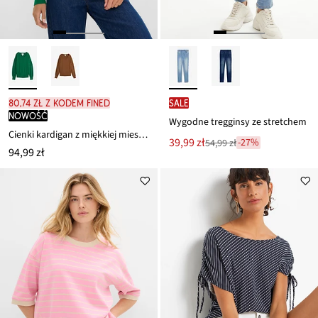
80,74 zł z kodem FINED
SALE
nowość
Wygodne tregginsy ze stretchem
Cienki kardigan z miękkiej mieszanki wiskozy
Nowa
39,99 zł
-27%
54,99 zł
Przeceniono
94,99 zł
cena
z
to
ceny
54,99 zł