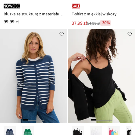
nowość
SALE
Bluzka ze strukturą z materiału Interlock z mieszanki bawełny
T-shirt z miękkiej wiskozy
99,99 zł
Nowa
37,99 zł
-30%
54,99 zł
Przeceniono
cena
z
to
ceny
54,99 zł