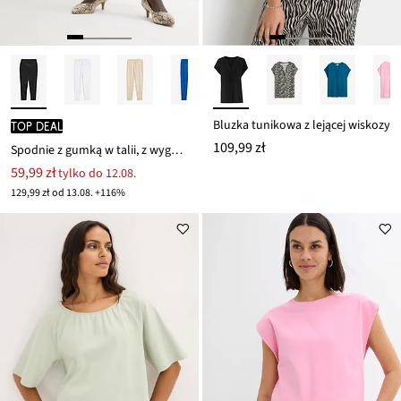
Bluzka tunikowa z lejącej wiskozy
TOP DEAL
109,99 zł
Spodnie z gumką w talii, z wygodnego materiału punto di roma
59,99 zł
tylko do 12.08.
129,99 zł od 13.08. +116%