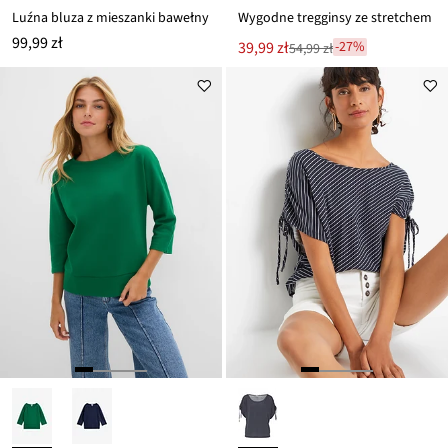
Luźna bluza z mieszanki bawełny
Wygodne tregginsy ze stretchem
99,99 zł
Nowa
39,99 zł
-27%
54,99 zł
Przeceniono
cena
z
to
ceny
54,99 zł