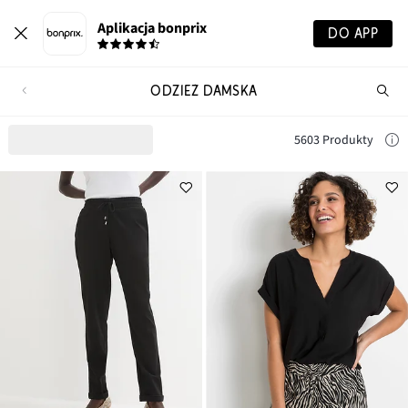
Aplikacja bonprix
DO APP
ODZIEŻ DAMSKA
Szu
pr
5603 Produkty