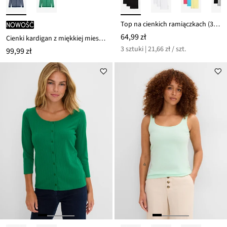
Top na cienkich ramiączkach (3 szt.)
nowość
64,99 zł
Cienki kardigan z miękkiej mieszanki wiskozy
3 sztuki | 21,66 zł / szt.
99,99 zł