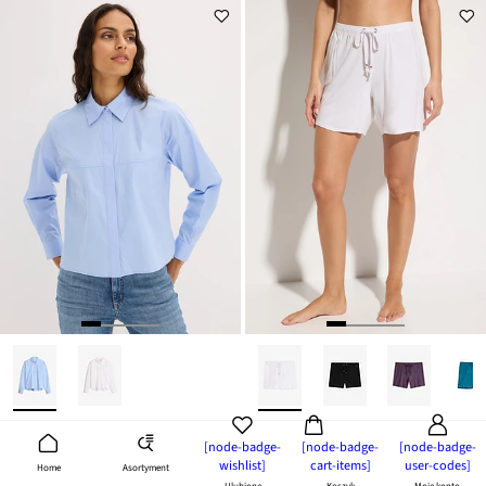
nowość
SALE
[node-badge-
[node-badge-
[node-badge-
Bluzka koszulowa z mieszanki bawełny
Szorty plażowe z lejącej mieszanki wiskozy
wishlist]
cart-items]
user-codes]
Asortyment
Home