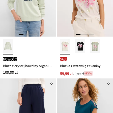
nowość
SALE
Bluza z czystej bawełny organicznej z wypukłym nadrukiem
Bluzka z wstawką z tkaniny
109,99 zł
Nowa
59,99 zł
-25%
79,99 zł
Przeceniono
cena
z
to
ceny
79,99 zł