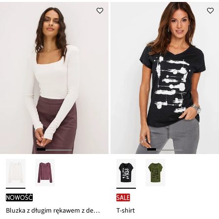
nowość
SALE
Bluzka z długim rękawem z dekoltem karo
T-shirt