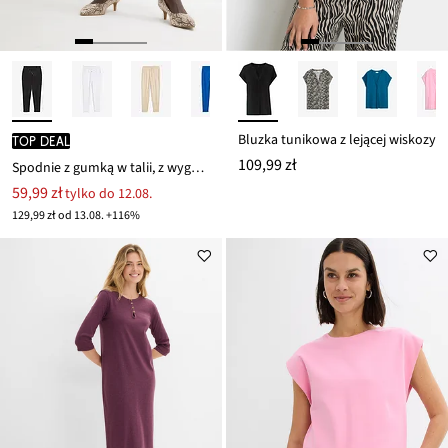
Bluzka tunikowa z lejącej wiskozy
TOP DEAL
109,99 zł
Spodnie z gumką w talii, z wygodnego materiału punto di roma
59,99 zł
tylko do 12.08.
129,99 zł od 13.08. +116%