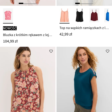
Top na wąskich ramiączkach z lejącej wiskozy
nowość
42,99 zł
Bluzka z krótkim rękawem z lejącej satyny
104,99 zł