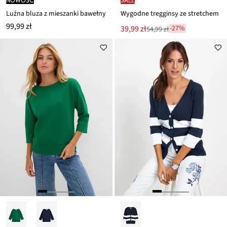
Luźna bluza z mieszanki bawełny
Wygodne tregginsy ze stretchem
99,99 zł
Nowa
39,99 zł
-27%
54,99 zł
Przeceniono
cena
z
to
ceny
54,99 zł