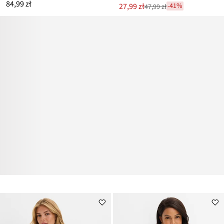
84,99 zł
Nowa
27,99 zł
-41%
47,99 zł
Przeceniono
cena
z
to
ceny
47,99 zł