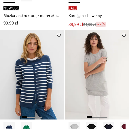
nowość
SALE
Bluzka ze strukturą z materiału Interlock z mieszanki bawełny
Kardigan z bawełny
99,99 zł
Nowa
39,99 zł
-27%
54,99 zł
Przeceniono
cena
z
to
ceny
54,99 zł