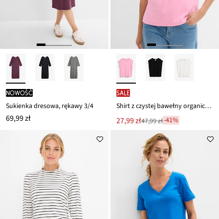
nowość
SALE
Sukienka dresowa, rękawy 3/4
Shirt z czystej bawełny organicznej
69,99 zł
Nowa
27,99 zł
-41%
47,99 zł
Przeceniono
cena
z
to
ceny
47,99 zł