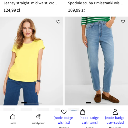
Jeansy straight, mid waist, cropped
Spodnie scuba z mieszanki wiskozy
124,99 zł
109,99 zł
[node-badge-
[node-badge-
[node-badge-
wishlist]
cart-items]
user-codes]
Asortyment
Home