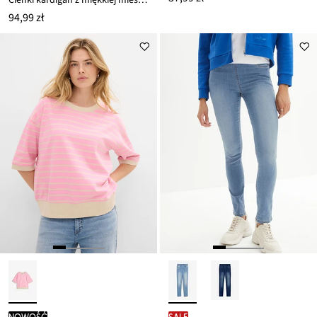
Cienki kardigan z miękkiej mieszanki wiskozy
94,99 zł
nowość
SALE