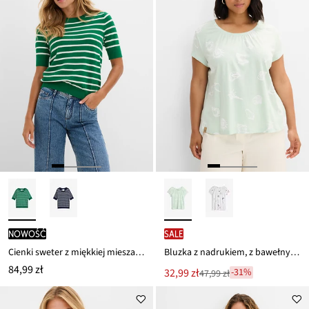
nowość
SALE
Cienki sweter z miękkiej mieszanki wiskozy
Bluzka z nadrukiem, z bawełny organicznej
84,99 zł
Nowa
32,99 zł
-31%
47,99 zł
Przeceniono
cena
z
to
ceny