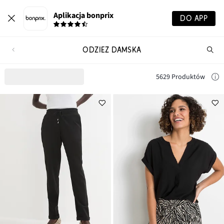
Aplikacja bonprix
DO APP
ODZIEŻ DAMSKA
Szu
pr
5629 Produktów