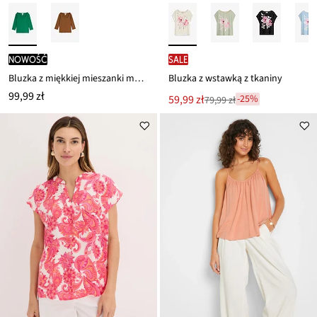
nowość
SALE
Bluzka z miękkiej mieszanki modalu
Bluzka z wstawką z tkaniny
99,99 zł
Nowa
59,99 zł
-25%
79,99 zł
Przeceniono
cena
z
to
ceny
79,99 zł