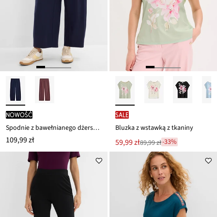
nowość
SALE
Spodnie z bawełnianego dżerseju Interlock
Bluzka z wstawką z tkaniny
109,99 zł
Nowa
59,99 zł
-33%
89,99 zł
Przeceniono
cena
z
to
ceny
89,99 zł