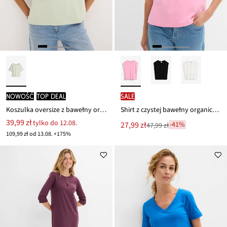
nowość
TOP DEAL
SALE
Koszulka oversize z bawełny organicznej
Shirt z czystej bawełny organicznej
39,99 zł
tylko do 12.08.
Nowa
27,99 zł
-41%
47,99 zł
Przeceniono
cena
109,99 zł od 13.08. +175%
z
to
ceny
47,99 zł