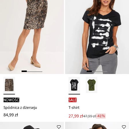
nowość
SALE
Spódnica z dżerseju
T-shirt
84,99 zł
Nowa
27,99 zł
-41%
47,99 zł
Przeceniono
cena
z
to
ceny