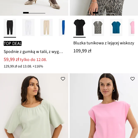
Bluzka tunikowa z lejącej wiskozy
TOP DEAL
109,99 zł
Spodnie z gumką w talii, z wygodnego materiału punto di roma
59,99 zł
tylko do 12.08.
129,99 zł od 13.08. +116%