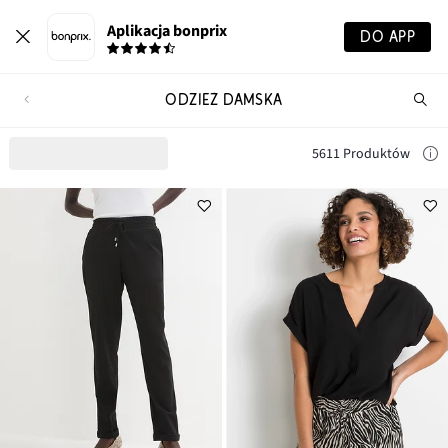
Aplikacja bonprix
DO APP
ODZIEŻ DAMSKA
Szu
pr
5611 Produktów