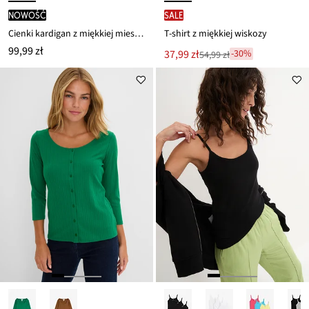
nowość
SALE
Cienki kardigan z miękkiej mieszanki wiskozy
T-shirt z miękkiej wiskozy
99,99 zł
Nowa
37,99 zł
-30%
54,99 zł
Przeceniono
cena
z
to
ceny
54,99 zł