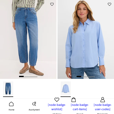
nowość
nowość
[node-badge-
[node-badge-
[node-badge-
Jeansy barrel ze średnim stanem, o skróconej długości
Bluzka koszulowa z czystej bawełny
wishlist]
cart-items]
user-codes]
Asortyment
Home