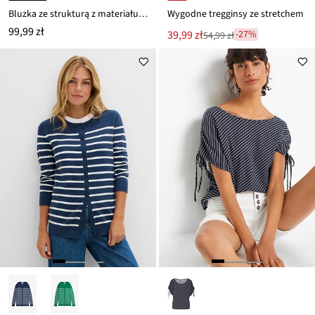
Bluzka ze strukturą z materiału Interlock z mieszanki bawełny
Wygodne tregginsy ze stretchem
99,99 zł
Nowa
39,99 zł
-27%
54,99 zł
Przeceniono
cena
z
to
ceny
54,99 zł