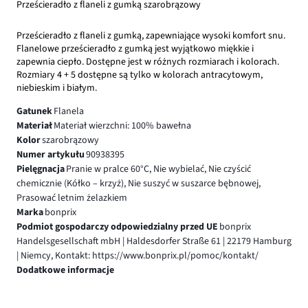
Prześcieradło z flaneli z gumką szarobrązowy
Prześcieradło z flaneli z gumką, zapewniające wysoki komfort snu.
Flanelowe prześcieradło z gumką jest wyjątkowo miękkie i
zapewnia ciepło. Dostępne jest w różnych rozmiarach i kolorach.
Rozmiary 4 + 5 dostępne są tylko w kolorach antracytowym,
niebieskim i białym.
Gatunek
Flanela
Materiał
Materiał wierzchni: 100% bawełna
Kolor
szarobrązowy
Numer artykułu
90938395
Pielęgnacja
Pranie w pralce 60°C, Nie wybielać, Nie czyścić
chemicznie (Kółko – krzyż), Nie suszyć w suszarce bębnowej,
Prasować letnim żelazkiem
Marka
bonprix
Podmiot gospodarczy odpowiedzialny przed UE
bonprix
Handelsgesellschaft mbH | Haldesdorfer Straße 61 | 22179 Hamburg
| Niemcy, Kontakt: https://www.bonprix.pl/pomoc/kontakt/
Dodatkowe informacje