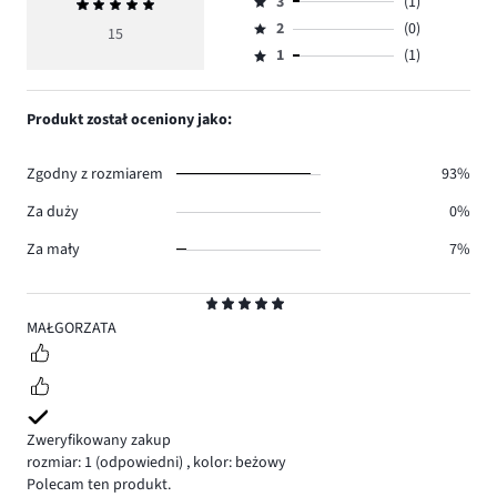
ilość
3
(1)
Średnia
4,
Ocena
głosów
ocena
ilość
2
(0)
3,
15
Ocena
13.
5
głosów
ilość
1
(1)
2,
Ocena
0.
głosów
ilość
1,
1.
głosów
ilość
Produkt został oceniony jako:
0.
głosów
1.
Zgodny z rozmiarem
93%
Za duży
0%
Za mały
7%
Ocena
5
MAŁGORZATA
Zweryfikowany zakup
rozmiar: 1
(odpowiedni)
,
kolor: beżowy
Polecam ten produkt.