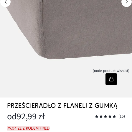
[node-product-wishlist]
PRZEŚCIERADŁO Z FLANELI Z GUMKĄ
od
92,99 zł
(15)
79,04 zł z kodem FINED