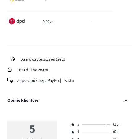
9,99 zł
-
Darmowa dostawa od 199 zł
100 dni na zwrot
Zapłać później z PayPo | Twisto
Opinie klientów
5
5
(13)
Ocena
4
(0)
5,
Ocena