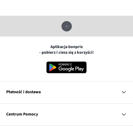
Aplikacja bonprix
- pobierz i ciesz się z korzyści!
Płatność i dostawa
MasterCard
Centrum Pomocy
Płatność online (PayU)
VISA
BLIK
Pytania i odpowiedzi