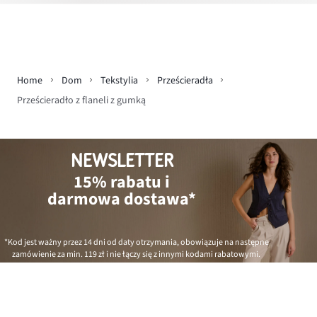
Home
Dom
Tekstylia
Prześcieradła
Prześcieradło z flaneli z gumką
NEWSLETTER
15% rabatu i
darmowa dostawa*
*Kod jest ważny przez 14 dni od daty otrzymania, obowiązuje na następne
zamówienie za min.
119 zł
i nie łączy się z innymi kodami rabatowymi.