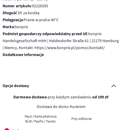
Numer artykułu
92226595
Długość
Dł. za kostkę
Pielęgnacja
Pranie w pralce 40°C
Marka
bonprix
Podmiot gospodarczy odpowiedzialny przed UE
bonprix
Handelsgesellschaft mbH | Haldesdorfer Straße 61 | 22179 Hamburg
| Niemcy, Kontakt: https://www.bonprix.pl/pomoc/kontakt/
Dodatkowe informacje
Opcje dostawy
Darmowa dostawa
przy każdym zamówieniu
od 199 zł
!
Dostawa do domu Kurierem
PayU / Karta płatnicza
Przy odbiorze
BLIK / PayPo / Twisto