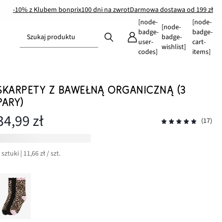
-10% z Klubem bonprix
100 dni na zwrot
Darmowa dostawa od 199 zł
[node-
[node-
[node-
badge-
badge-
Szukaj produktu
badge-
user-
cart-
wishlist]
codes]
items]
SKARPETY Z BAWEŁNĄ ORGANICZNĄ (3
PARY)
34,99 zł
(17)
 sztuki | 11,66 zł / szt.