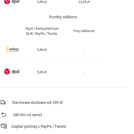
9,99 zł
13,50 zł
Punkty odbioru
PayU / Karta płatnicza
Przy odbiorze
BLIK / PayPo / Twisto
9,99 zł
-
9,99 zł
-
Darmowa dostawa od 199 zł
100 dni na zwrot
Zapłać później z PayPo | Twisto