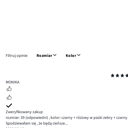
Filtruj opinie:
Rozmiar
Kolor
Ocena
4
MONIKA
Zweryfikowany zakup
rozmiar: 39
(odpowiedni)
,
kolor: czarny + różowy w paski zebry + czarny
Spodziewałam się , że będą cieńsze...