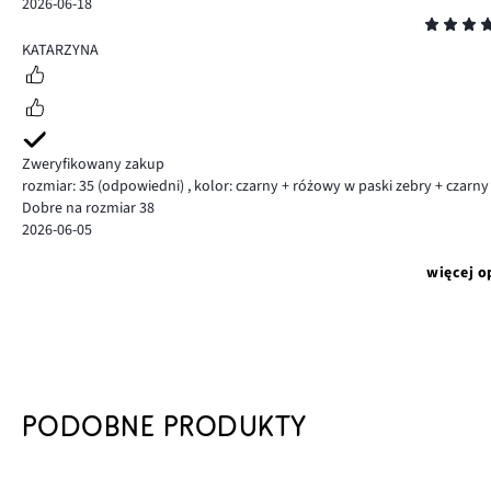
2026-06-18
Ocena
5
KATARZYNA
Zweryfikowany zakup
rozmiar: 35
(odpowiedni)
,
kolor: czarny + różowy w paski zebry + czarny
Dobre na rozmiar 38
2026-06-05
więcej o
PODOBNE PRODUKTY