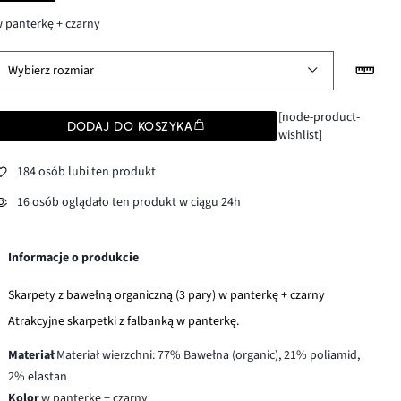
 panterkę + czarny
Wybierz rozmiar
[node-product-
DODAJ DO KOSZYKA
wishlist]
184 osób lubi ten produkt
16 osób oglądało ten produkt w ciągu 24h
Informacje o produkcie
Skarpety z bawełną organiczną (3 pary) w panterkę + czarny
Atrakcyjne skarpetki z falbanką w panterkę.
Materiał
Materiał wierzchni: 77% Bawełna (organic), 21% poliamid,
2% elastan
Kolor
w panterkę + czarny