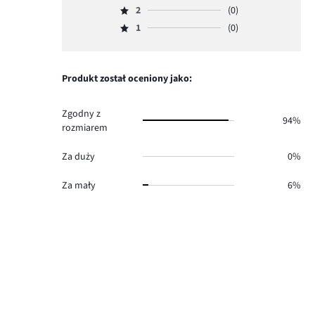
głosów
ilość
2
(0)
3,
Ocena
13.
głosów
ilość
1
(0)
2,
Ocena
2.
głosów
ilość
1,
2.
głosów
ilość
0.
głosów
Produkt został oceniony jako:
0.
Zgodny z
94%
rozmiarem
Za duży
0%
Za mały
6%