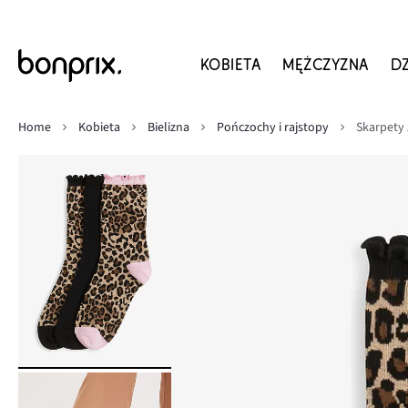
KOBIETA
MĘŻCZYZNA
D
Home
Kobieta
Bielizna
Pończochy i rajstopy
Skarpety 