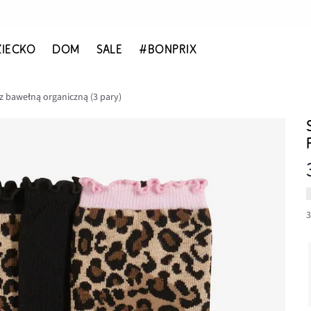
ZIECKO
DOM
SALE
#BONPRIX
z bawełną organiczną (3 pary)
3