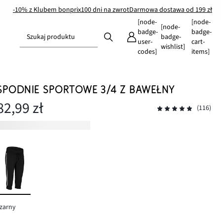
-10% z Klubem bonprix
100 dni na zwrot
Darmowa dostawa od 199 zł
[node-
[node-
[node-
badge-
badge-
Szukaj produktu
badge-
user-
cart-
wishlist]
codes]
items]
SPODNIE SPORTOWE 3/4 Z BAWEŁNY
82,99 zł
(116)
zarny