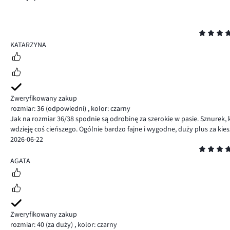
Ocena
4
KATARZYNA
Zweryfikowany zakup
rozmiar: 36
(odpowiedni)
,
kolor: czarny
Jak na rozmiar 36/38 spodnie są odrobinę za szerokie w pasie. Sznurek, 
wdzieję coś cieńszego. Ogólnie bardzo fajne i wygodne, duży plus za kie
2026-06-22
Ocena
5
AGATA
Zweryfikowany zakup
rozmiar: 40
(za duży)
,
kolor: czarny