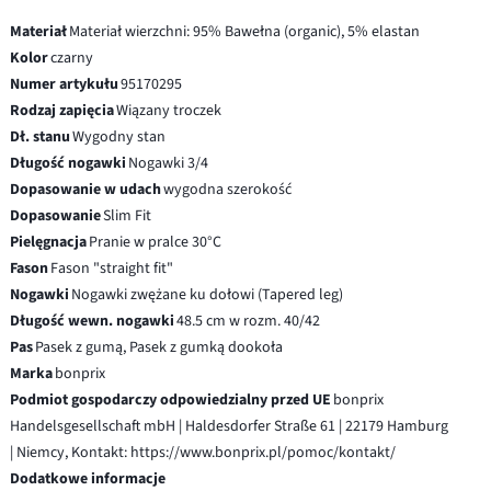
Materiał
Materiał wierzchni: 95% Bawełna (organic), 5% elastan
Kolor
czarny
Numer artykułu
95170295
Rodzaj zapięcia
Wiązany troczek
Dł. stanu
Wygodny stan
Długość nogawki
Nogawki 3/4
Dopasowanie w udach
wygodna szerokość
Dopasowanie
Slim Fit
Pielęgnacja
Pranie w pralce 30°C
Fason
Fason "straight fit"
Nogawki
Nogawki zwężane ku dołowi (Tapered leg)
Długość wewn. nogawki
48.5 cm w rozm. 40/42
Pas
Pasek z gumą, Pasek z gumką dookoła
Marka
bonprix
Podmiot gospodarczy odpowiedzialny przed UE
bonprix
Handelsgesellschaft mbH | Haldesdorfer Straße 61 | 22179 Hamburg
| Niemcy, Kontakt: https://www.bonprix.pl/pomoc/kontakt/
Dodatkowe informacje