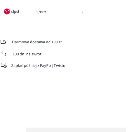
9,99 zł
-
Darmowa dostawa od 199 zł
100 dni na zwrot
Zapłać później z PayPo | Twisto