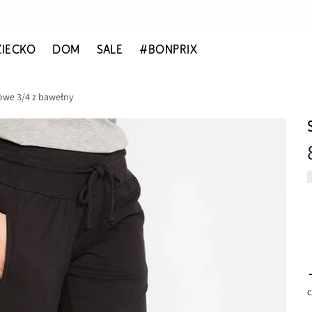
ZIECKO
DOM
SALE
#BONPRIX
owe 3/4 z bawełny
c