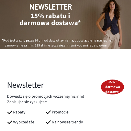
NEWSLETTER
15% rabatu i
darmowa dostawa*
*Kod jest ważny przez 14 dni od daty otrzymania, obowiązuje na następne
zamówienie za min.
119 zł
i nie łączy się z innymi kodami rabatowymi.
Newsletter
15% +
darmowa
dostawa*
Dowiedz się o promocjach wcześniej niż inni!
Zapisując się zyskujesz:
Rabaty
Promocje
Wyprzedaże
Najnowsze trendy