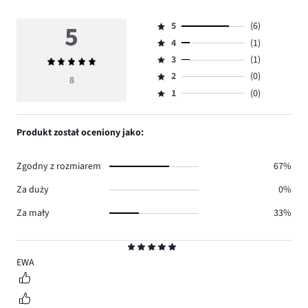
5
5
(6)
Ocena
4
(1)
5,
Ocena
ilość
3
(1)
Średnia
4,
Ocena
głosów
ocena
ilość
2
(0)
3,
8
Ocena
6.
5
głosów
ilość
1
(0)
2,
Ocena
1.
głosów
ilość
1,
1.
głosów
ilość
Produkt został oceniony jako:
0.
głosów
0.
Zgodny z rozmiarem
67%
Za duży
0%
Za mały
33%
Ocena
5
EWA