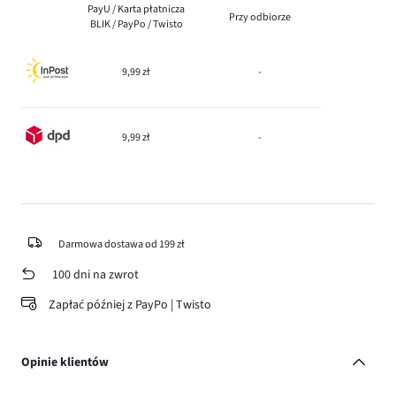
PayU / Karta płatnicza
Przy odbiorze
BLIK / PayPo / Twisto
9,99 zł
-
9,99 zł
-
Darmowa dostawa od 199 zł
100 dni na zwrot
Zapłać później z PayPo | Twisto
Opinie klientów