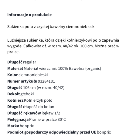
Informacje o produkcie
Sukienka polo z czystej bawełny ciemnoniebieski
Luźniejsza sukienka, która dzięki kołnierzykowi polo zapewnia
wygodę. Całkowita dł. w rozm. 40/42 ok. 100 cm. Można prać w
pralce.
Długość
regular
Materiał
Materiał wierzchni: 100% Bawełna (organic)
Kolor
ciemnoniebieski
Numer artykułu
93284181
Długość
106 cm (w rozm. 40/42)
Dekolt
głęboki
Kołnierz
Kołnierzyk polo
Długość
długość do kolan
Długość rękawów
Rękaw 1/2
Pielęgnacja
Pranie w pralce 30°C
Marka
bonprix
Podmiot gospodarczy odpowiedzialny przed UE
bonprix