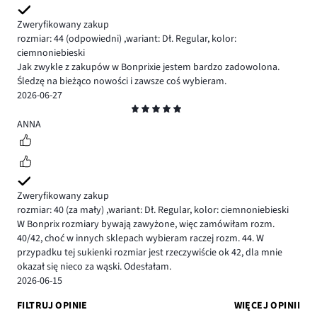
Zweryfikowany zakup
rozmiar: 44
(odpowiedni)
,
wariant: Dł. Regular,
kolor:
ciemnoniebieski
Jak zwykle z zakupów w Bonprixie jestem bardzo zadowolona.
Śledzę na bieżąco nowości i zawsze coś wybieram.
2026-06-27
Ocena
5
ANNA
Zweryfikowany zakup
rozmiar: 40
(za mały)
,
wariant: Dł. Regular,
kolor: ciemnoniebieski
W Bonprix rozmiary bywają zawyżone, więc zamówiłam rozm.
40/42, choć w innych sklepach wybieram raczej rozm. 44. W
przypadku tej sukienki rozmiar jest rzeczywiście ok 42, dla mnie
okazał się nieco za wąski. Odesłałam.
2026-06-15
FILTRUJ OPINIE
WIĘCEJ OPINII