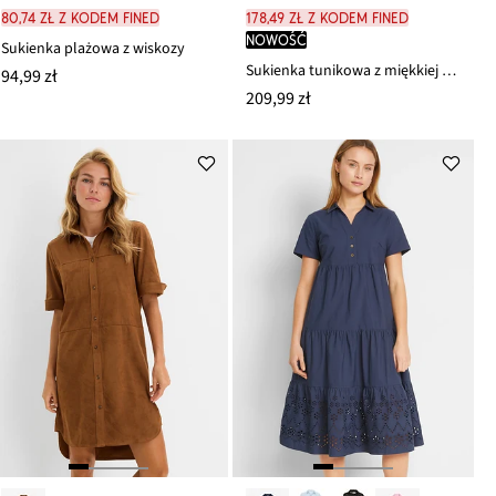
80,74 zł z kodem FINED
178,49 zł z kodem FINED
nowość
Sukienka plażowa z wiskozy
Sukienka tunikowa z miękkiej mieszanki wiskozy
94,99 zł
209,99 zł