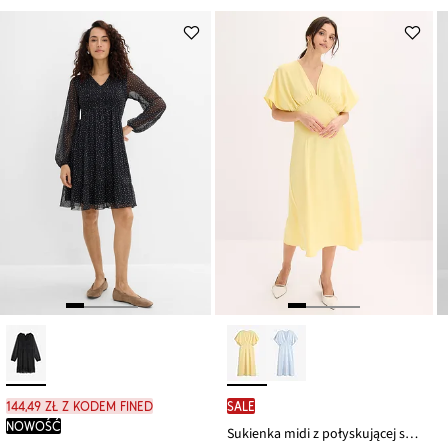
144,49 zł z kodem FINED
SALE
nowość
Sukienka midi z połyskującej satyny