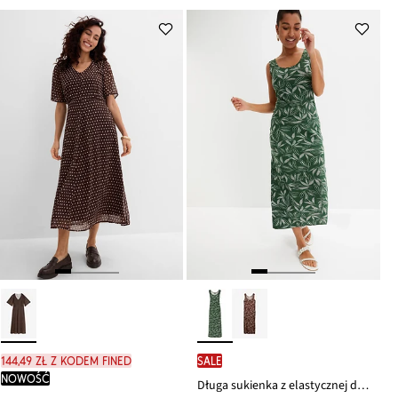
144,49 zł z kodem FINED
SALE
nowość
Długa sukienka z elastycznej dzianiny dżersejowej z domieszką wiskozy