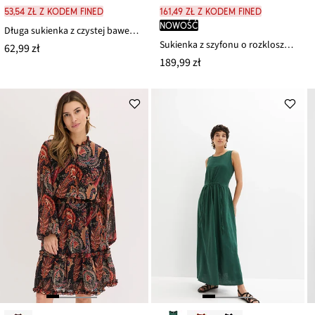
53,54 zł z kodem FINED
161,49 zł z kodem FINED
nowość
Długa sukienka z czystej bawełny
Sukienka z szyfonu o rozkloszowanym kroju
62,99 zł
189,99 zł