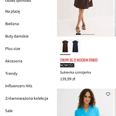
Odzież sportowa
Na plażę
Bielizna
Buty damskie
Plus size
118,99 zł z kodem FINED
Akcesoria
nowość
Sukienka szmizjerka
Trendy
139,99 zł
Influencers Hits
Zrównoważona kolekcja
Sale