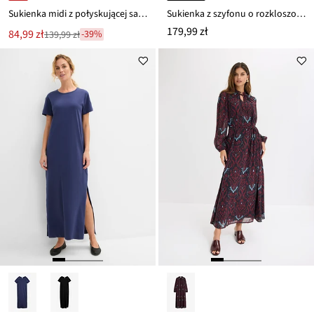
Sukienka midi z połyskującej satyny
Sukienka z szyfonu o rozkloszowanym kroju
179,99 zł
Nowa
84,99 zł
-39%
139,99 zł
Przeceniono
cena
z
to
ceny
139,99 zł