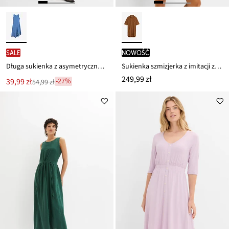
SALE
nowość
Długa sukienka z asymetrycznym dołem
Sukienka szmizjerka z imitacji zamszu
249,99 zł
Nowa
39,99 zł
-27%
54,99 zł
Przeceniono
cena
z
to
ceny
54,99 zł