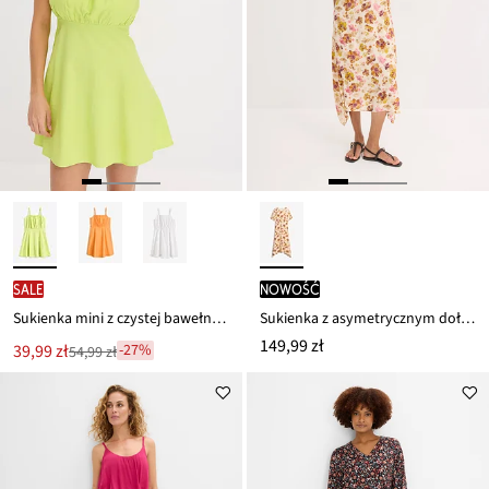
SALE
nowość
Sukienka mini z czystej bawełny organicznej
Sukienka z asymetrycznym dołem
149,99 zł
Nowa
39,99 zł
-27%
54,99 zł
Przeceniono
cena
z
to
ceny
54,99 zł