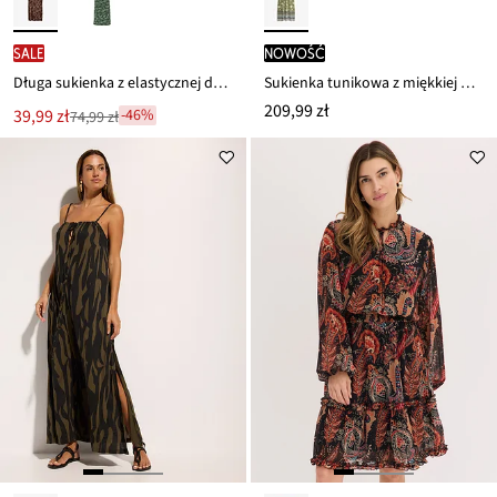
SALE
nowość
Długa sukienka z elastycznej dzianiny dżersejowej z domieszką wiskozy
Sukienka tunikowa z miękkiej mieszanki wiskozy
209,99 zł
Nowa
39,99 zł
-46%
74,99 zł
Przeceniono
cena
z
to
ceny
74,99 zł