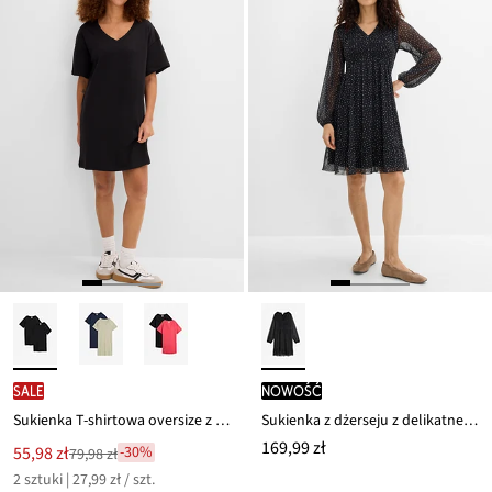
SALE
nowość
Sukienka T-shirtowa oversize z czystej bawełny (2 szt.)
Sukienka z dżerseju z delikatnej siateczki
169,99 zł
Nowa
55,98 zł
-30%
79,98 zł
Przeceniono
cena
2 sztuki | 27,99 zł / szt.
z
to