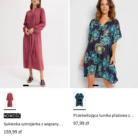
Prześwitująca tunika plażowa z dekoltem w serek
nowość
97,99 zł
Sukienka szmizjerka z wiązanym paskiem
159,99 zł