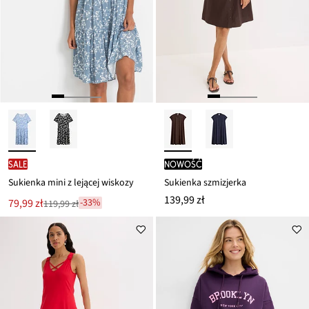
SALE
nowość
Sukienka mini z lejącej wiskozy
Sukienka szmizjerka
139,99 zł
Nowa
79,99 zł
-33%
119,99 zł
Przeceniono
cena
z
to
ceny
119,99 zł