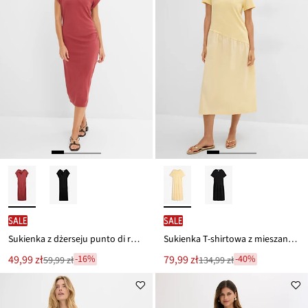
SALE
SALE
Sukienka z dżerseju punto di roma
Sukienka T-shirtowa z mieszanki materiałów
Nowa
Nowa
49,99 zł
79,99 zł
-16%
-40%
59,99 zł
134,99 zł
Przeceniono
Przeceniono
cena
cena
z
z
to
to
ceny
ceny
59,99 zł
134,99 zł