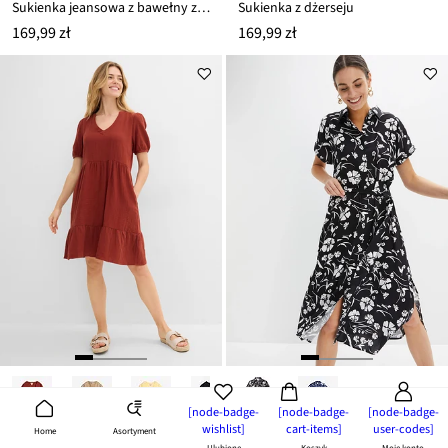
Sukienka jeansowa z bawełny z domieszką stretchu
Sukienka z dżerseju
169,99 zł
169,99 zł
[node-badge-
[node-badge-
[node-badge-
wishlist]
cart-items]
user-codes]
Asortyment
Home