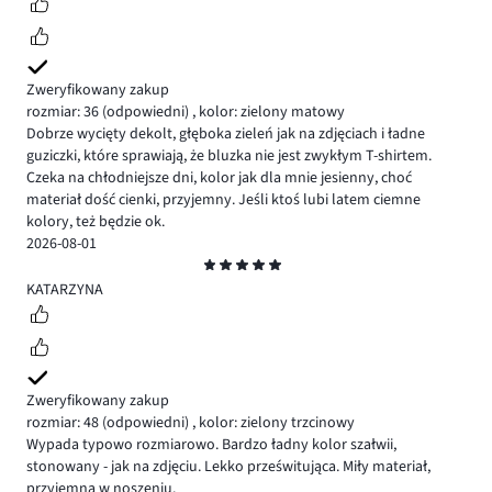
Zweryfikowany zakup
rozmiar: 36
(odpowiedni)
,
kolor: zielony matowy
Dobrze wycięty dekolt, głęboka zieleń jak na zdjęciach i ładne
guziczki, które sprawiają, że bluzka nie jest zwykłym T-shirtem.
Czeka na chłodniejsze dni, kolor jak dla mnie jesienny, choć
materiał dość cienki, przyjemny. Jeśli ktoś lubi latem ciemne
kolory, też będzie ok.
2026-08-01
Ocena
5
KATARZYNA
Zweryfikowany zakup
rozmiar: 48
(odpowiedni)
,
kolor: zielony trzcinowy
Wypada typowo rozmiarowo. Bardzo ładny kolor szałwii,
stonowany - jak na zdjęciu. Lekko prześwitująca. Miły materiał,
przyjemna w noszeniu.