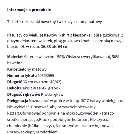
Informacje o produkcie
T-shirt z mieszanki bawełny i wiskozy zielony matowy
Pasujący do wielu zestawów T-shirt z kieszonką i plisą guzikową. Z
dużym dekoltem w serek, plisą guzikową i małą kieszonką na wys.
biustu. Dł. w rozm. 36/38 ok. 64 cm.
Materiał
Materiał wierzchni: 50% Wiskoza (zweryfikowana), 50%
bawełna
Kolor
zielony matowy
Numer artykułu
90653595
Długość
66 cm (w rozm. 40/42)
Dekolt
Dekolt w serek, głęboki
Długość rękawów
Krótki rękaw
Pielęgnacja
Można prać w pralce w temp. 30°C Łatwy w pielęgnacji,
Nie wybielać, Prasować, aby przywrócić pierwotny
kształt,Uformować ponownie na mokro,używać delikatnego
środka piorącego,Prać z podobnymi kolorami, Nie czyścić
chemicznie (Kółko – krzyż), Nie suszyć w suszarce bębnowej,
Prasować ciepłym żelazkiem