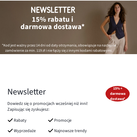
NEWSLETTER
15% rabatu i
darmowa dostawa*
*Kod jest ważny przez 14 dni od daty otrzymania, obowiązuje na następne
zamówienie za min.
119 zł
i nie łączy się z innymi kodami rabatowymi.
Newsletter
15% +
darmowa
dostawa*
Dowiedz się o promocjach wcześniej niż inni!
Zapisując się zyskujesz:
Rabaty
Promocje
Wyprzedaże
Najnowsze trendy