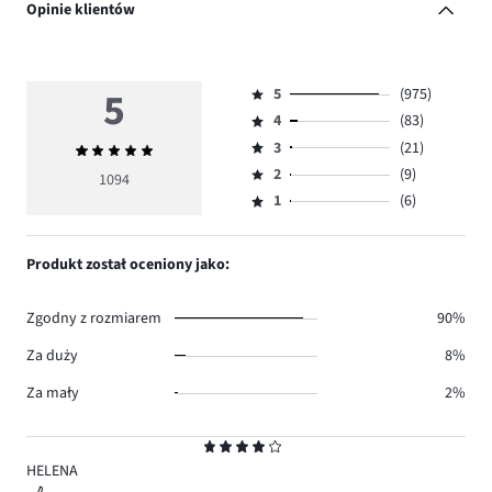
Opinie klientów
5
5
(975)
Ocena
4
(83)
5,
Ocena
ilość
3
(21)
Średnia
4,
Ocena
głosów
ocena
ilość
2
(9)
3,
1094
Ocena
975.
5
głosów
ilość
1
(6)
2,
Ocena
83.
głosów
ilość
1,
21.
głosów
ilość
Produkt został oceniony jako:
9.
głosów
6.
Zgodny z rozmiarem
90%
Za duży
8%
Za mały
2%
Ocena
4
HELENA