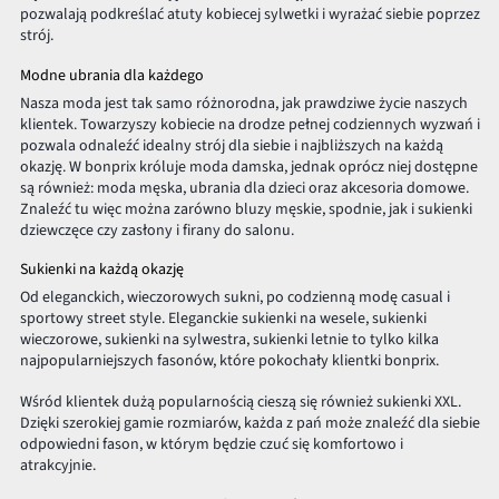
pozwalają podkreślać atuty kobiecej sylwetki i wyrażać siebie poprzez
strój.
Modne ubrania dla każdego
Nasza moda jest tak samo różnorodna, jak prawdziwe życie naszych
klientek. Towarzyszy kobiecie na drodze pełnej codziennych wyzwań i
pozwala odnaleźć idealny strój dla siebie i najbliższych na każdą
okazję. W bonprix króluje moda damska, jednak oprócz niej dostępne
są również: moda męska, ubrania dla dzieci oraz akcesoria domowe.
Znaleźć tu więc można zarówno bluzy męskie, spodnie, jak i sukienki
dziewczęce czy zasłony i firany do salonu.
Sukienki na każdą okazję
Od eleganckich, wieczorowych sukni, po codzienną modę casual i
sportowy street style. Eleganckie sukienki na wesele, sukienki
wieczorowe, sukienki na sylwestra, sukienki letnie to tylko kilka
najpopularniejszych fasonów, które pokochały klientki bonprix.
Wśród klientek dużą popularnością cieszą się również sukienki XXL.
Dzięki szerokiej gamie rozmiarów, każda z pań może znaleźć dla siebie
odpowiedni fason, w którym będzie czuć się komfortowo i
atrakcyjnie.