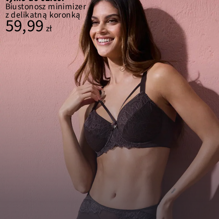
Biustonosz minimizer
z delikatną koronką
59,99
zł