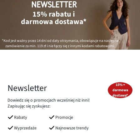
NEWSLETTER
15% rabatu i
darmowa dostawa*
*Kod jest ważny przez 14 dni od daty otrzymania, obowiązuje na następne
zamówienie za min.
119 zł
i nie łączy się z innymi kodami rabatowymi.
Newsletter
15% +
darmowa
dostawa*
Dowiedz się o promocjach wcześniej niż inni!
Zapisując się zyskujesz:
Rabaty
Promocje
Wyprzedaże
Najnowsze trendy