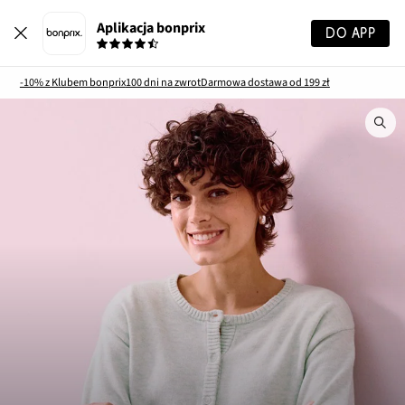
Aplikacja bonprix
DO APP
-10% z Klubem bonprix
100 dni na zwrot
Darmowa dostawa od 199 zł
Szu
pr