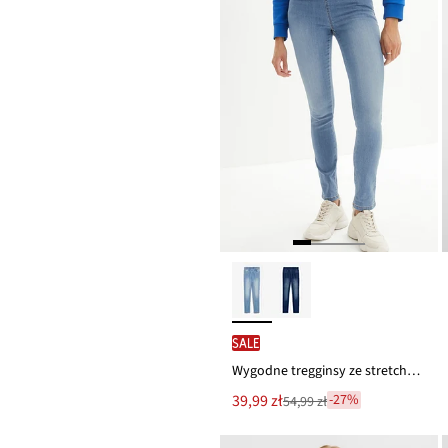
SALE
Wygodne tregginsy ze stretchem
Nowa
39,99 zł
-27%
54,99 zł
Przeceniono
cena
z
to
ceny