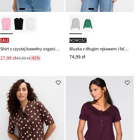
SALE
nowość
Shirt z czystej bawełny organicznej
Bluzka z długim rękawem i falbankami
74,99 zł
Nowa
27,99 zł
-41%
47,99 zł
Przeceniono
cena
z
to
ceny
47,99 zł