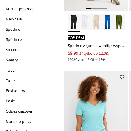
Kurtki i płaszcze
Marynarki
Spodnie
TOP DEAL
Spódnice
Spodnie z gumką w talii, z wygodnego materiału punto di roma
Sukienki
59,99 zł
tylko do 12.08.
129,99 zł od 13.08. +116%
Swetry
Topy
Tuniki
Bestsellery
Basic
Odzież ciążowa
Moda do pracy