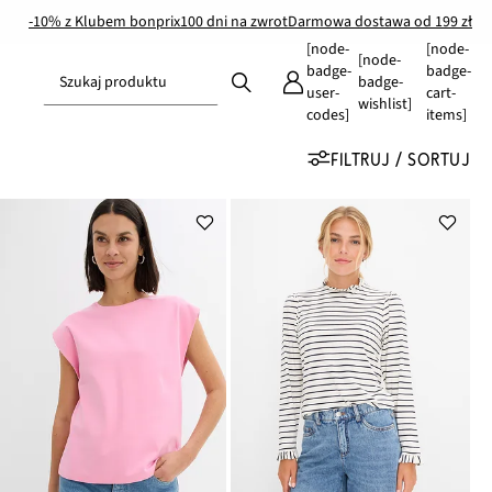
-10% z Klubem bonprix
100 dni na zwrot
Darmowa dostawa od 199 zł
[node-
[node-
[node-
badge-
badge-
Szukaj produktu
badge-
user-
cart-
wishlist]
codes]
items]
FILTRUJ / SORTUJ