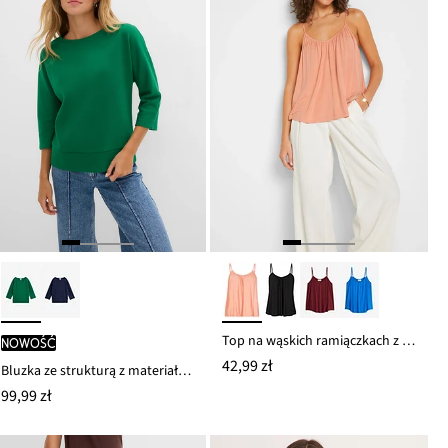
Top na wąskich ramiączkach z lejącej wiskozy
nowość
42,99 zł
Bluzka ze strukturą z materiału Interlock z mieszanki bawełny
99,99 zł