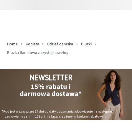
Home
Kobieta
Odzież damska
Bluzki
Bluzka flanelowa z czystej bawełny
NEWSLETTER
15% rabatu i
darmowa dostawa*
*Kod jest ważny przez 14 dni od daty otrzymania, obowiązuje na następne
zamówienie za min.
119 zł
i nie łączy się z innymi kodami rabatowymi.