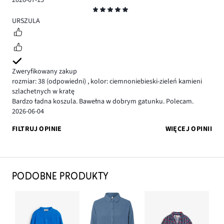
2026-07-15
Ocena
5
URSZULA
Zweryfikowany zakup
rozmiar: 38
(odpowiedni)
,
kolor: ciemnoniebieski-zieleń kamieni
szlachetnych w kratę
Bardzo ładna koszula. Bawełna w dobrym gatunku. Polecam.
2026-06-04
FILTRUJ OPINIE
WIĘCEJ OPINII
PODOBNE PRODUKTY