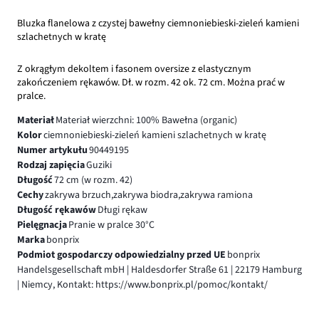
Bluzka flanelowa z czystej bawełny ciemnoniebieski-zieleń kamieni
szlachetnych w kratę
Z okrągłym dekoltem i fasonem oversize z elastycznym
zakończeniem rękawów. Dł. w rozm. 42 ok. 72 cm. Można prać w
pralce.
Materiał
Materiał wierzchni: 100% Bawełna (organic)
Kolor
ciemnoniebieski-zieleń kamieni szlachetnych w kratę
Numer artykułu
90449195
Rodzaj zapięcia
Guziki
Długość
72 cm (w rozm. 42)
Cechy
zakrywa brzuch,zakrywa biodra,zakrywa ramiona
Długość rękawów
Długi rękaw
Pielęgnacja
Pranie w pralce 30°C
Marka
bonprix
Podmiot gospodarczy odpowiedzialny przed UE
bonprix
Handelsgesellschaft mbH | Haldesdorfer Straße 61 | 22179 Hamburg
| Niemcy, Kontakt: https://www.bonprix.pl/pomoc/kontakt/