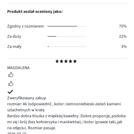
głosów
ilość
1,
0.
głosów
ilość
Produkt został oceniony jako:
1.
głosów
0.
Zgodny z rozmiarem
75%
Za duży
22%
Za mały
3%
Ocena
5
MAGDALENA
Zweryfikowany zakup
rozmiar: 46
(odpowiedni)
,
kolor: ciemnoniebieski-zieleń kamieni
szlachetnych w kratę
Bardzo dobra bluzka z miękkiej bawełny. Dobre proporcje, podoba
mi się i krój (bez kołnierzyka i mankietów), i kolor )prawie taki, jak
na zdjęciu). Rozmiar pasuje.