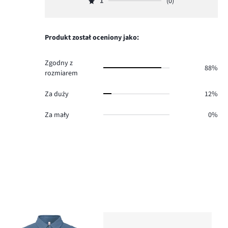
ilość
1
(0)
2,
Ocena
0.
głosów
ilość
1,
0.
głosów
ilość
0.
głosów
Produkt został oceniony jako:
0.
Zgodny z
88%
rozmiarem
Za duży
12%
Za mały
0%