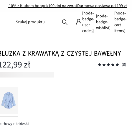
-10% z Klubem bonprix
100 dni na zwrot
Darmowa dostawa od 199 zł
[node-
[node-
[node-
badge-
badge-
Szukaj produktu
badge-
user-
cart-
wishlist]
codes]
items]
BLUZKA Z KRAWATKĄ Z CZYSTEJ BAWEŁNY
122,99 zł
(8)
erłowy niebieski