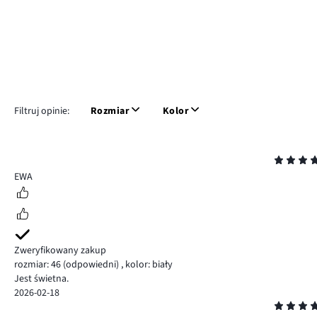
Filtruj opinie:
Rozmiar
Kolor
Ocena
5
EWA
Zweryfikowany zakup
rozmiar: 46
(odpowiedni)
,
kolor: biały
Jest świetna.
2026-02-18
Ocena