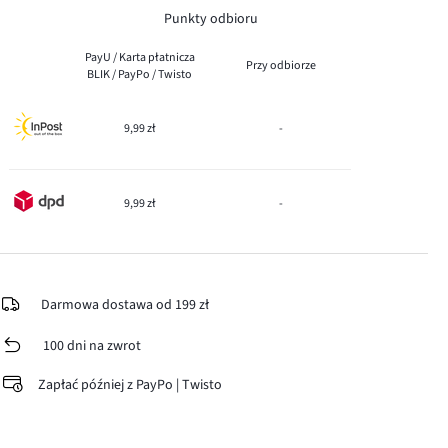
Punkty odbioru
PayU / Karta płatnicza
Przy odbiorze
BLIK / PayPo / Twisto
9,99 zł
-
9,99 zł
-
Darmowa dostawa od 199 zł
100 dni na zwrot
Zapłać później z PayPo | Twisto