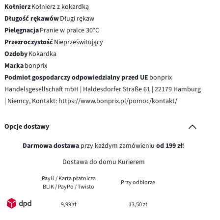
Kołnierz
Kołnierz z kokardką
Długość rękawów
Długi rękaw
Pielęgnacja
Pranie w pralce 30°C
Przezroczystość
Nieprześwitujący
Ozdoby
Kokardka
Marka
bonprix
Podmiot gospodarczy odpowiedzialny przed UE
bonprix
Handelsgesellschaft mbH | Haldesdorfer Straße 61 | 22179 Hamburg
| Niemcy, Kontakt: https://www.bonprix.pl/pomoc/kontakt/
Opcje dostawy
Darmowa dostawa
przy każdym zamówieniu
od 199 zł
!
Dostawa do domu Kurierem
PayU / Karta płatnicza
Przy odbiorze
BLIK / PayPo / Twisto
9,99 zł
13,50 zł