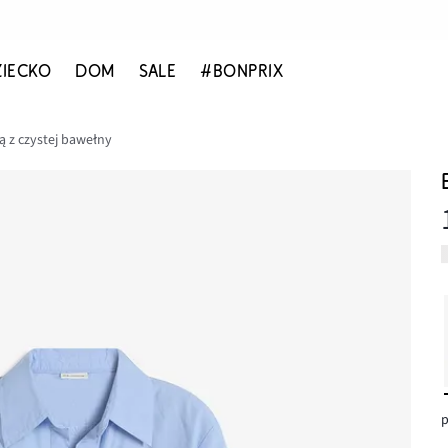
ZIECKO
DOM
SALE
#BONPRIX
ą z czystej bawełny
p