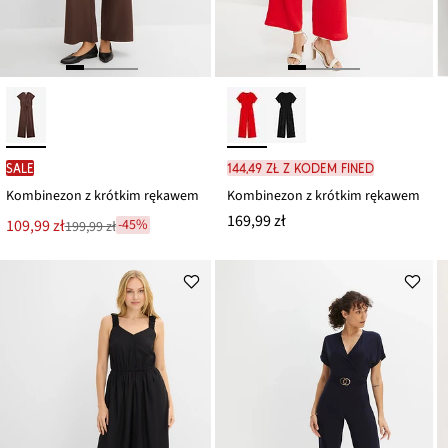
SALE
144,49 zł z kodem FINED
Kombinezon z krótkim rękawem
Kombinezon z krótkim rękawem
169,99 zł
Nowa
109,99 zł
-45%
199,99 zł
Przeceniono
cena
z
to
ceny
199,99 zł