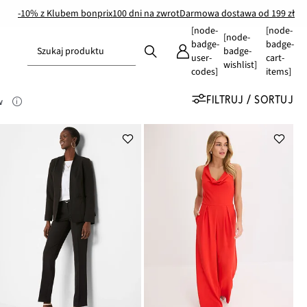
-10% z Klubem bonprix
100 dni na zwrot
Darmowa dostawa od 199 zł
[node-
[node-
[node-
badge-
badge-
Szukaj produktu
badge-
user-
cart-
wishlist]
codes]
items]
FILTRUJ / SORTUJ
w