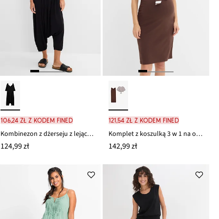
106,24 zł z kodem FINED
121,54 zł z kodem FINED
Kombinezon z dżerseju z lejącej mieszanki wiskozy
Komplet z koszulką 3 w 1 na okres ciąży i karmienia (komplet 2-cz.)
124,99 zł
142,99 zł