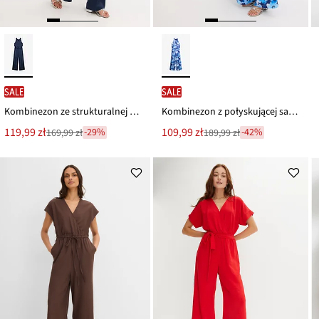
SALE
SALE
Kombinezon ze strukturalnej satyny
Kombinezon z połyskującej satyny
Nowa
Nowa
119,99 zł
109,99 zł
-29%
-42%
169,99 zł
189,99 zł
Przeceniono
Przeceniono
cena
cena
z
z
to
to
ceny
ceny
169,99 zł
189,99 zł