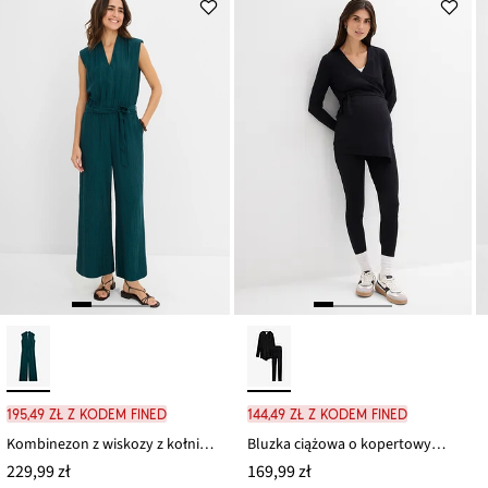
195,49 zł z kodem FINED
144,49 zł z kodem FINED
Kombinezon z wiskozy z kołnierzykiem ze stójką
Bluzka ciążowa o kopertowym kroju i wygodne legginsy (komplet 2-cz.)
229,99 zł
169,99 zł