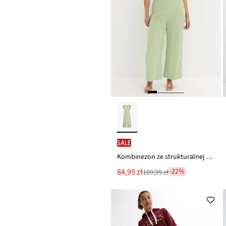
SALE
Kombinezon ze strukturalnej krepy
Nowa
84,99 zł
-22%
109,99 zł
Przeceniono
cena
z
to
ceny
109,99 zł