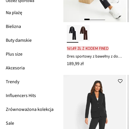
Odzież sportowa
Na plażę
Bielizna
Buty damskie
161,49 zł z kodem FINED
Plus size
Dres sportowy z bawełny z domieszką elastanu (komplet 2-cz.)
189,99 zł
Akcesoria
Trendy
Influencers Hits
Zrównoważona kolekcja
Sale