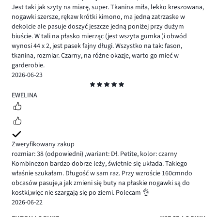
Jest taki jak szyty na miarę, super. Tkanina miła, lekko kreszowana,
nogawki szersze, rękaw krótki kimono, ma jedną zatrzaske w
dekolcie ale pasuje doszyć jeszcze jedną poniżej przy dużym
biuście. W tali na płasko mierząc (jest wszyta gumka )i obwód
wynosi 44 x 2, jest pasek fajny długi. Wszystko na tak: fason,
tkanina, rozmiar. Czarny, na różne okazje, warto go mieć w
garderobie.
2026-06-23
Ocena
5
EWELINA
Zweryfikowany zakup
rozmiar: 38
(odpowiedni)
,
wariant: Dł. Petite,
kolor: czarny
Kombinezon bardzo dobrze leży, świetnie się układa. Takiego
właśnie szukałam. Długość w sam raz. Przy wzroście 160cmndo
obcasów pasuje,a jak zmieni się buty na płaskie nogawki są do
kostki,więc nie szargają się po ziemi. Polecam 👌
2026-06-22