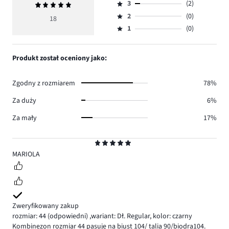
ilość
3
(2)
Średnia
4,
Ocena
głosów
ocena
ilość
2
(0)
3,
18
Ocena
14.
5
głosów
ilość
1
(0)
2,
Ocena
2.
głosów
ilość
1,
2.
głosów
ilość
Produkt został oceniony jako:
0.
głosów
0.
Zgodny z rozmiarem
78%
Za duży
6%
Za mały
17%
Ocena
5
MARIOLA
Zweryfikowany zakup
rozmiar: 44
(odpowiedni)
,
wariant: Dł. Regular,
kolor: czarny
Kombinezon rozmiar 44 pasuje na biust 104/ talia 90/biodra104.