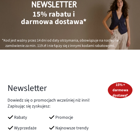
NEWSLETTER
15% rabatu i
darmowa dostawa*
*Kod jest ważny przez 14 dni od daty otrzymania, obowiązuje na następne
zamówienie za min.
119 zł
i nie łączy się z innymi kodami rabatowymi.
Newsletter
15% +
darmowa
dostawa*
Dowiedz się o promocjach wcześniej niż inni!
Zapisując się zyskujesz:
Rabaty
Promocje
Wyprzedaże
Najnowsze trendy