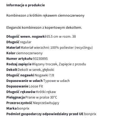
Informacje o produkcie
Kombinezon z krótkim rękawem ciemnoczerwony
Elegancki kombinezon z kopertowym dekoltem.
Długość wewn. nogawki
65.5 cm w rozm. 38
Długość
regular
Materiał
Materiał wierzchni: 100% poliester (recyclingu)
Kolor
ciemnoczerwony
Numer artykułu
93230895
Rodzaj zapięcia
Wiązany troczek, Zapięcie z przodu
Dekolt
Dekolt w serek, głęboki
Długość nogawki
Nogawki 7/8
Dopasowanie w udach
Typowe w udach
Dopasowanie
Loose Fit
Długość rękawów
Krótki rękaw
Pielęgnacja
Pranie w pralce 30°C
Przezroczystość
Nieprześwitujący
Marka
bonprix
Podmiot gospodarczy odpowiedzialny przed UE
bonprix