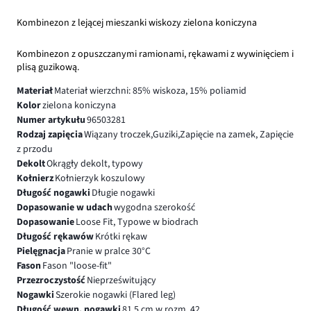
Kombinezon z lejącej mieszanki wiskozy zielona koniczyna
Kombinezon z opuszczanymi ramionami, rękawami z wywinięciem i
plisą guzikową.
Materiał
Materiał wierzchni: 85% wiskoza, 15% poliamid
Kolor
zielona koniczyna
Numer artykułu
96503281
Rodzaj zapięcia
Wiązany troczek,Guziki,Zapięcie na zamek, Zapięcie
z przodu
Dekolt
Okrągły dekolt, typowy
Kołnierz
Kołnierzyk koszulowy
Długość nogawki
Długie nogawki
Dopasowanie w udach
wygodna szerokość
Dopasowanie
Loose Fit, Typowe w biodrach
Długość rękawów
Krótki rękaw
Pielęgnacja
Pranie w pralce 30°C
Fason
Fason "loose-fit"
Przezroczystość
Nieprześwitujący
Nogawki
Szerokie nogawki (Flared leg)
Długość wewn. nogawki
81.5 cm w rozm. 42