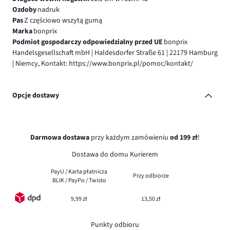
Ozdoby
nadruk
Pas
Z częściowo wszytą gumą
Marka
bonprix
Podmiot gospodarczy odpowiedzialny przed UE
bonprix
Handelsgesellschaft mbH | Haldesdorfer Straße 61 | 22179 Hamburg
| Niemcy, Kontakt: https://www.bonprix.pl/pomoc/kontakt/
Opcje dostawy
Darmowa dostawa
przy każdym zamówieniu
od 199 zł
!
Dostawa do domu Kurierem
PayU / Karta płatnicza
Przy odbiorze
BLIK / PayPo / Twisto
9,99 zł
13,50 zł
Punkty odbioru