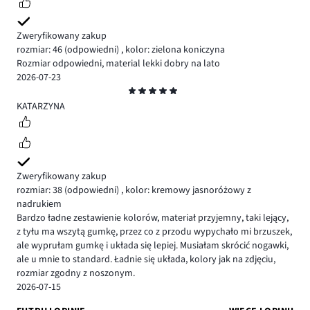
Zweryfikowany zakup
rozmiar: 46
(odpowiedni)
,
kolor: zielona koniczyna
Rozmiar odpowiedni, material lekki dobry na lato
2026-07-23
Ocena
5
KATARZYNA
Zweryfikowany zakup
rozmiar: 38
(odpowiedni)
,
kolor: kremowy jasnoróżowy z
nadrukiem
Bardzo ładne zestawienie kolorów, materiał przyjemny, taki lejący,
z tyłu ma wszytą gumkę, przez co z przodu wypychało mi brzuszek,
ale wyprułam gumkę i układa się lepiej. Musiałam skrócić nogawki,
ale u mnie to standard. Ładnie się układa, kolory jak na zdjęciu,
rozmiar zgodny z noszonym.
2026-07-15