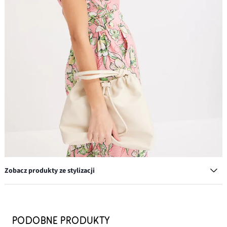
Zobacz produkty ze stylizacji
Okulary przeciwsłoneczne
Nowa
34,99 zł
PODOBNE PRODUKTY
-7%
37,99 zł
Przeceniono