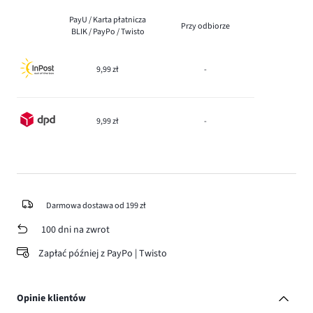
PayU / Karta płatnicza
Przy odbiorze
BLIK / PayPo / Twisto
9,99 zł
-
9,99 zł
-
Darmowa dostawa od 199 zł
100 dni na zwrot
Zapłać później z PayPo | Twisto
Opinie klientów