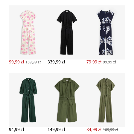
cena
z
to
DODAJ DO KOSZYKA
ceny
37,99 zł
Baleriny w stylu Mary Jane
99,99 zł
DODAJ DO KOSZYKA
99,99 zł
339,99 zł
79,99 zł
159,99 zł
99,99 zł
94,99 zł
149,99 zł
84,99 zł
109,99 zł