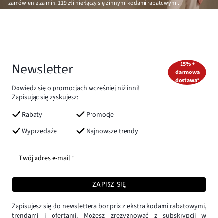
zamówienie za min.
119 zł
i nie łączy się z innymi kodami rabatowymi.
Newsletter
15% +
darmowa
dostawa*
Dowiedz się o promocjach wcześniej niż inni!
Zapisując się zyskujesz:
Rabaty
Promocje
Wyprzedaże
Najnowsze trendy
Twój adres e-mail *
ZAPISZ SIĘ
Zapisujesz się do newslettera bonprix z ekstra kodami rabatowymi,
trendami i ofertami. Możesz zrezygnować z subskrypcji w