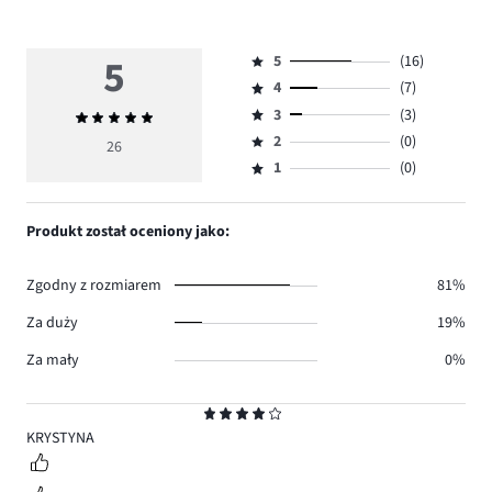
5
5
(16)
Ocena
4
(7)
5,
Ocena
ilość
3
(3)
Średnia
4,
Ocena
głosów
ocena
ilość
2
(0)
3,
26
Ocena
16.
5
głosów
ilość
1
(0)
2,
Ocena
7.
głosów
ilość
1,
3.
głosów
ilość
Produkt został oceniony jako:
0.
głosów
0.
Zgodny z rozmiarem
81%
Za duży
19%
Za mały
0%
Ocena
4
KRYSTYNA