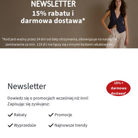
NEWSLETTER
15% rabatu i
darmowa dostawa*
*Kod jest ważny przez 14 dni od daty otrzymania, obowiązuje na następne
zamówienie za min.
119 zł
i nie łączy się z innymi kodami rabatowymi.
Newsletter
15% +
darmowa
dostawa*
Dowiedz się o promocjach wcześniej niż inni!
Zapisując się zyskujesz:
Rabaty
Promocje
Wyprzedaże
Najnowsze trendy