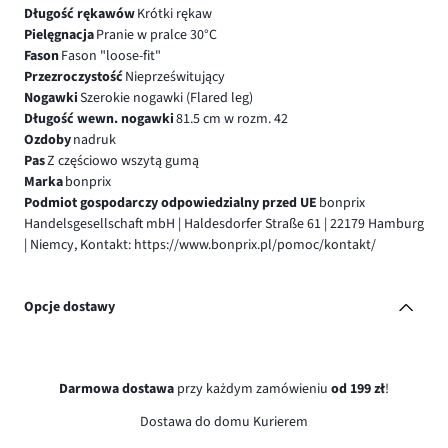
Długość rękawów
Krótki rękaw
Pielęgnacja
Pranie w pralce 30°C
Fason
Fason "loose-fit"
Przezroczystość
Nieprześwitujący
Nogawki
Szerokie nogawki (Flared leg)
Długość wewn. nogawki
81.5 cm w rozm. 42
Ozdoby
nadruk
Pas
Z częściowo wszytą gumą
Marka
bonprix
Podmiot gospodarczy odpowiedzialny przed UE
bonprix
Handelsgesellschaft mbH | Haldesdorfer Straße 61 | 22179 Hamburg
| Niemcy, Kontakt: https://www.bonprix.pl/pomoc/kontakt/
Opcje dostawy
Darmowa dostawa
przy każdym zamówieniu
od 199 zł
!
Dostawa do domu Kurierem