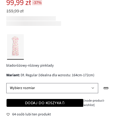
99,99 zł
-37%
159,99 zł
bladoróżowy-różowy pinklady
wariant
:
Dł. Regular (Idealna dla wzrostu: 164cm-172cm)
Wybierz rozmiar
[node-product-
DODAJ DO KOSZYKA
wishlist]
64 osób lubi ten produkt