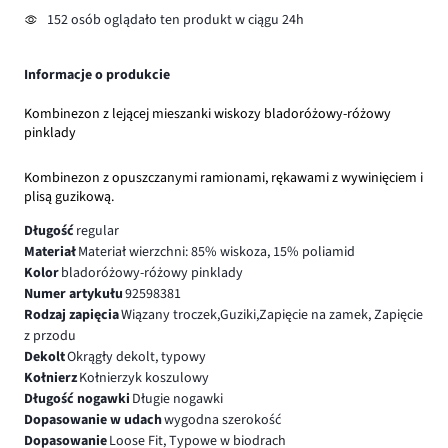
152 osób oglądało ten produkt w ciągu 24h
Informacje o produkcie
Kombinezon z lejącej mieszanki wiskozy bladoróżowy-różowy
pinklady
Kombinezon z opuszczanymi ramionami, rękawami z wywinięciem i
plisą guzikową.
Długość
regular
Materiał
Materiał wierzchni: 85% wiskoza, 15% poliamid
Kolor
bladoróżowy-różowy pinklady
Numer artykułu
92598381
Rodzaj zapięcia
Wiązany troczek,Guziki,Zapięcie na zamek, Zapięcie
z przodu
Dekolt
Okrągły dekolt, typowy
Kołnierz
Kołnierzyk koszulowy
Długość nogawki
Długie nogawki
Dopasowanie w udach
wygodna szerokość
Dopasowanie
Loose Fit, Typowe w biodrach