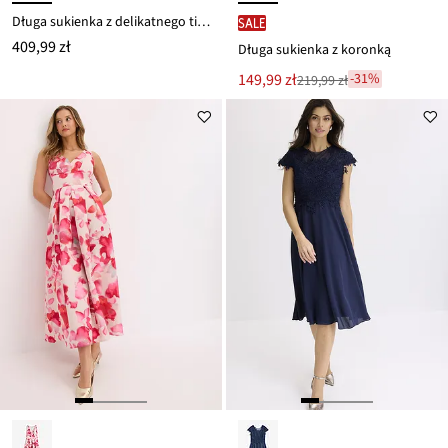
Długa sukienka z delikatnego tiulu ozdobiona haftem z perełkami
SALE
409,99 zł
Długa sukienka z koronką
Nowa
149,99 zł
-31%
219,99 zł
Przeceniono
cena
z
to
ceny
219,99 zł