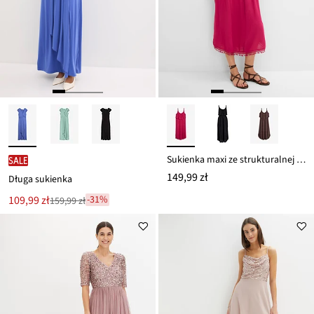
Sukienka maxi ze strukturalnej wiskozy
SALE
149,99 zł
Długa sukienka
Nowa
109,99 zł
-31%
159,99 zł
Przeceniono
cena
z
to
ceny
159,99 zł