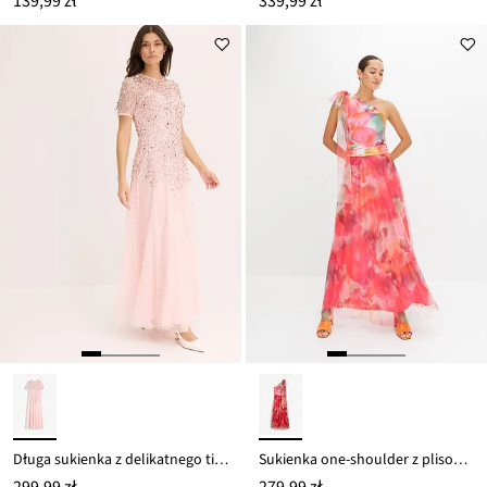
139,99 zł
339,99 zł
Długa sukienka z delikatnego tiulu, z haftem z cekinów
Sukienka one-shoulder z plisowaną częścią spódnicową z tiulu
299,99 zł
279,99 zł