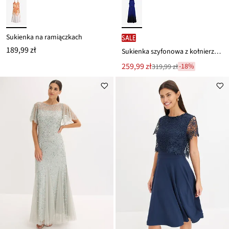
Sukienka na ramiączkach
SALE
189,99 zł
Sukienka szyfonowa z kołnierzykiem i wstawką w talii
Nowa
259,99 zł
-18%
319,99 zł
Przeceniono
cena
z
to
ceny
319,99 zł