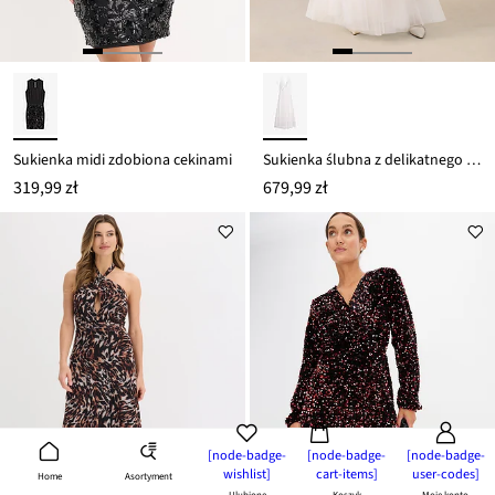
Sukienka midi zdobiona cekinami
Sukienka ślubna z delikatnego tiulu i z koronkową górą
319,99 zł
679,99 zł
[node-badge-
[node-badge-
[node-badge-
wishlist]
cart-items]
user-codes]
Asortyment
Home