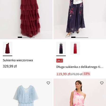
Sukienka wieczorowa
SALE
329,99 zł
Długa sukienka z delikatnego tiulu, na ramiączkach
Nowa
119,99 zł
-33%
179,99 zł
Przeceniono
cena
z
to
ceny
179,99 zł