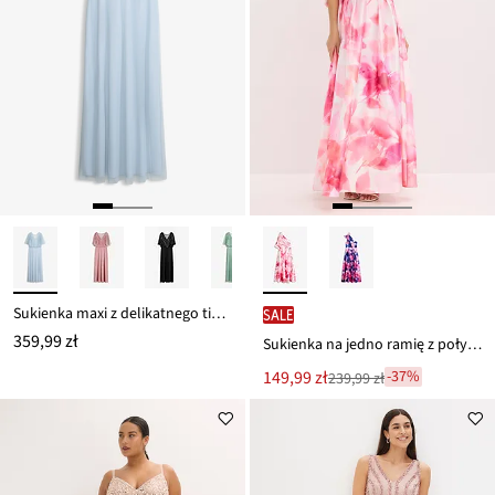
Sukienka maxi z delikatnego tiulu z aplikacją z cekinami
SALE
359,99 zł
Sukienka na jedno ramię z połyskującej satyny
Nowa
149,99 zł
-37%
239,99 zł
Przeceniono
cena
z
to
ceny
239,99 zł