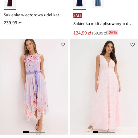
Sukienka wieczorowa z delikatnego tiulu z plisowaniem
SALE
239,99 zł
Sukienka midi z plisowanym dołem i aplikacją z cekinów
Nowa
124,99 zł
-26%
169,99 zł
Przeceniono
cena
z
to
ceny
169,99 zł