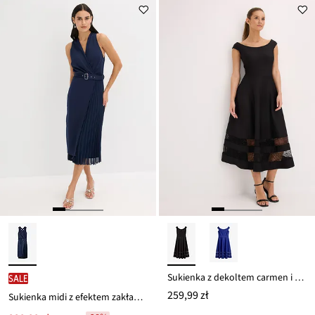
z
to
ceny
189,99 zł
Sukienka z dekoltem carmen i koronką
SALE
259,99 zł
Sukienka midi z efektem zakładki kopertowej i plisowaną wstawką