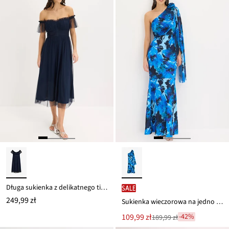
Długa sukienka z delikatnego tiulu
SALE
249,99 zł
Sukienka wieczorowa na jedno ramię, z aplikacją w kwiaty
Nowa
109,99 zł
-42%
189,99 zł
Przeceniono
cena