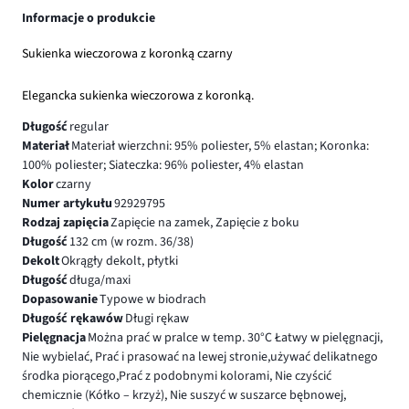
Informacje o produkcie
Sukienka wieczorowa z koronką czarny
Elegancka sukienka wieczorowa z koronką.
Długość
regular
Materiał
Materiał wierzchni: 95% poliester, 5% elastan; Koronka:
100% poliester; Siateczka: 96% poliester, 4% elastan
Kolor
czarny
Numer artykułu
92929795
Rodzaj zapięcia
Zapięcie na zamek, Zapięcie z boku
Długość
132 cm (w rozm. 36/38)
Dekolt
Okrągły dekolt, płytki
Długość
długa/maxi
Dopasowanie
Typowe w biodrach
Długość rękawów
Długi rękaw
Pielęgnacja
Można prać w pralce w temp. 30°C Łatwy w pielęgnacji,
Nie wybielać, Prać i prasować na lewej stronie,używać delikatnego
środka piorącego,Prać z podobnymi kolorami, Nie czyścić
chemicznie (Kółko – krzyż), Nie suszyć w suszarce bębnowej,