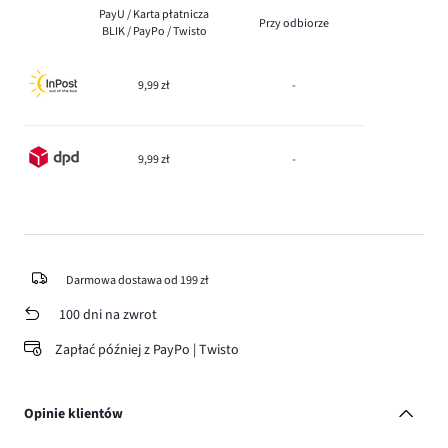
PayU / Karta płatnicza
Przy odbiorze
BLIK / PayPo / Twisto
9,99 zł
-
9,99 zł
-
Darmowa dostawa od 199 zł
100 dni na zwrot
Zapłać później z PayPo | Twisto
Opinie klientów