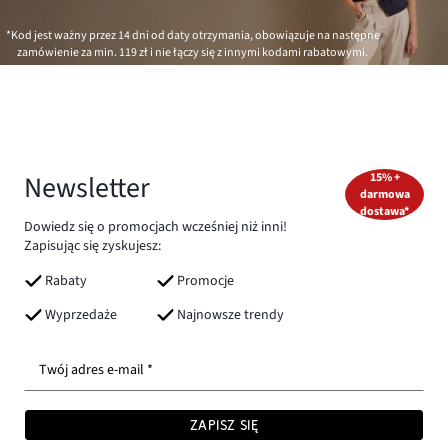
*Kod jest ważny przez 14 dni od daty otrzymania, obowiązuje na następne
zamówienie za min.
119 zł
i nie łączy się z innymi kodami rabatowymi.
Newsletter
15% +
darmowa
dostawa*
Dowiedz się o promocjach wcześniej niż inni!
Zapisując się zyskujesz:
Rabaty
Promocje
Wyprzedaże
Najnowsze trendy
Twój adres e-mail *
ZAPISZ SIĘ