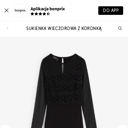
Aplikacja bonprix
DO APP
SUKIENKA WIECZOROWA Z KORONKĄ
Szu
pr