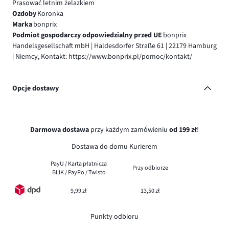
Prasować letnim żelazkiem
Ozdoby
Koronka
Marka
bonprix
Podmiot gospodarczy odpowiedzialny przed UE
bonprix
Handelsgesellschaft mbH | Haldesdorfer Straße 61 | 22179 Hamburg
| Niemcy, Kontakt: https://www.bonprix.pl/pomoc/kontakt/
Opcje dostawy
Darmowa dostawa
przy każdym zamówieniu
od 199 zł
!
Dostawa do domu Kurierem
PayU / Karta płatnicza
Przy odbiorze
BLIK / PayPo / Twisto
9,99 zł
13,50 zł
Punkty odbioru