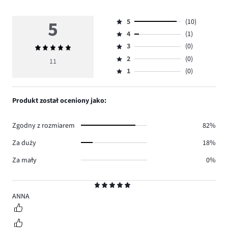
5
5
(10)
Ocena
4
(1)
5,
Ocena
ilość
3
(0)
Średnia
4,
Ocena
głosów
ocena
ilość
2
(0)
3,
11
Ocena
10.
5
głosów
ilość
1
(0)
2,
Ocena
1.
głosów
ilość
1,
0.
głosów
ilość
Produkt został oceniony jako:
0.
głosów
0.
Zgodny z rozmiarem
82%
Za duży
18%
Za mały
0%
Ocena
5
ANNA