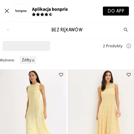
Aplikacja bonprix
DO APP
BEZ RĘKAWÓW
Szu
pr
2 Produkty
żółty
Wybrane: