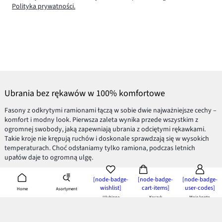
Polityka prywatności.
Ubrania bez rękawów w 100% komfortowe
Fasony z odkrytymi ramionami łączą w sobie dwie najważniejsze cechy –
komfort i modny look. Pierwsza zaleta wynika przede wszystkim z
ogromnej swobody, jaką zapewniają ubrania z odciętymi rękawkami.
Takie kroje nie krępują ruchów i doskonale sprawdzają się w wysokich
temperaturach. Choć odsłaniamy tylko ramiona, podczas letnich
upałów daje to ogromną ulgę.
Modne fasony bez rękawów
[node-badge-
[node-badge-
[node-badge-
wishlist]
cart-items]
user-codes]
Asortyment
Home
Lejący
top
i dopasowana spódniczka,
koktajlowa sukienka
z subtelnymi
Ulubione
Koszyk
Moje konto
czółenkami – topowe zestawienia, które na dobre wpisały się w kanon
mody doskonale posłużą Ci do stworzenia pięknych stylizacji.
Odsłonięte ramiona nadadzą szyku i elegancji oraz przede wszystkim