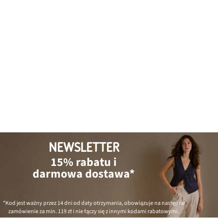
NEWSLETTER
15% rabatu i
darmowa dostawa*
*Kod jest ważny przez 14 dni od daty otrzymania, obowiązuje na następne
zamówienie za min.
119 zł
i nie łączy się z innymi kodami rabatowymi.