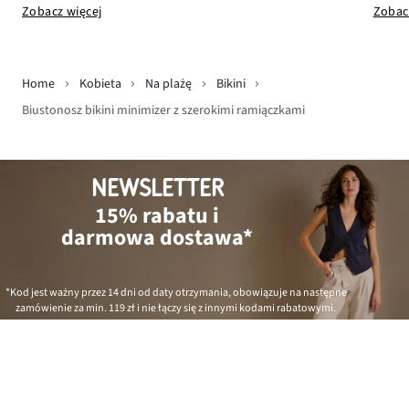
Zobacz więcej
Zobac
Home
Kobieta
Na plażę
Bikini
Biustonosz bikini minimizer z szerokimi ramiączkami
NEWSLETTER
15% rabatu i
darmowa dostawa*
*Kod jest ważny przez 14 dni od daty otrzymania, obowiązuje na następne
zamówienie za min.
119 zł
i nie łączy się z innymi kodami rabatowymi.