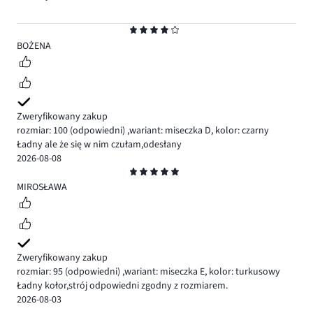
Ocena
4
BOŻENA
Zweryfikowany zakup
rozmiar: 100
(odpowiedni)
,
wariant: miseczka D,
kolor: czarny
Ładny ale że się w nim czułam,odesłany
2026-08-08
Ocena
5
MIROSŁAWA
Zweryfikowany zakup
rozmiar: 95
(odpowiedni)
,
wariant: miseczka E,
kolor: turkusowy
Ładny kołor,strój odpowiedni zgodny z rozmiarem.
2026-08-03