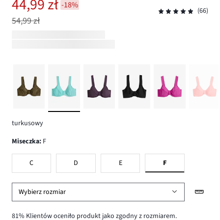
44,99 zł
-18%
(66)
54,99 zł
turkusowy
Miseczka
:
F
C
D
E
F
Wybierz rozmiar
81% Klientów oceniło produkt jako zgodny z rozmiarem.