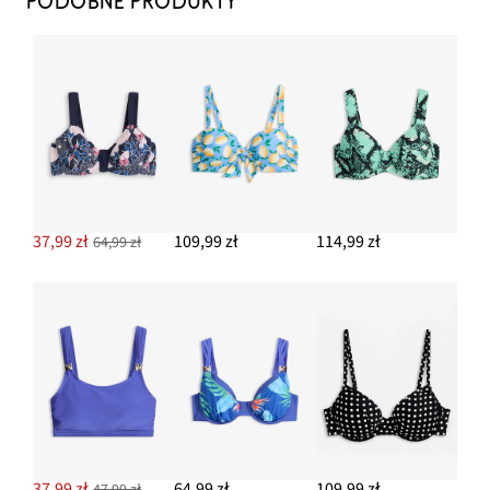
PODOBNE PRODUKTY
DODAJ DO KOSZYKA
Figi bikini high waist (2 pary)
97,99 zł
DODAJ DO KOSZYKA
37,99 zł
109,99 zł
114,99 zł
64,99 zł
37,99 zł
64,99 zł
109,99 zł
47,99 zł