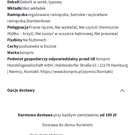
Dekolt
Dekolt w serek, typowy
Wkładki
Bez wkładek
Ramiączka
regulowane ramiączka, Szerokie i wyściełane
ramiączka,Standardowe
Pielęgnacja
Pranie ręczne, Nie wybielać, Nie czyścić chemicznie
(Kółko – krzyż), Nie suszyć w suszarce bębnowej, Nie prasować
Fiszbiny
Na fiszbinach
Cechy
podszewka w biuście
Marka
bonprix
Podmiot gospodarczy odpowiedzialny przed UE
bonprix
Handelsgesellschaft mbH | Haldesdorfer Straße 61 | 22179 Hamburg
| Niemcy, Kontakt: https://www.bonprix.pl/pomoc/kontakt/
Opcje dostawy
Darmowa dostawa
przy każdym zamówieniu
od 199 zł
!
Dostawa do domu Kurierem