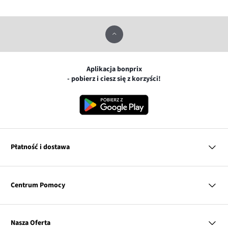
Aplikacja bonprix
- pobierz i ciesz się z korzyści!
Płatność i dostawa
MasterCard
Centrum Pomocy
Płatność online (PayU)
VISA
BLIK
Pytania i odpowiedzi
Google pay
Dostawa i płatność
Nasza Oferta