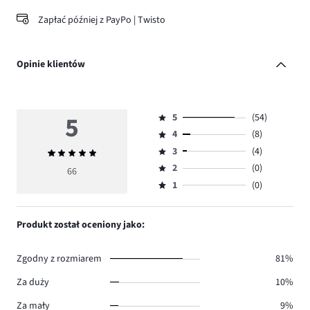
Zapłać później z PayPo | Twisto
Opinie klientów
5
5
(54)
Ocena
4
(8)
5,
Ocena
ilość
3
(4)
Średnia
4,
Ocena
głosów
ocena
ilość
2
(0)
3,
66
Ocena
54.
5
głosów
ilość
1
(0)
2,
Ocena
8.
głosów
ilość
1,
4.
głosów
ilość
Produkt został oceniony jako:
0.
głosów
0.
Zgodny z rozmiarem
81%
Za duży
10%
Za mały
9%