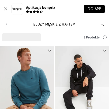
Aplikacja bonprix
DO APP
BLUZY MĘSKIE Z HAFTEM
Szu
pr
2 Produkty