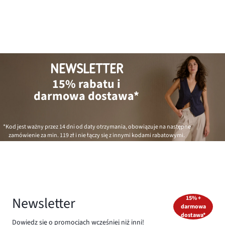
NEWSLETTER
15% rabatu i
darmowa dostawa*
*Kod jest ważny przez 14 dni od daty otrzymania, obowiązuje na następne
zamówienie za min.
119 zł
i nie łączy się z innymi kodami rabatowymi.
Newsletter
15% +
darmowa
dostawa*
Dowiedz się o promocjach wcześniej niż inni!