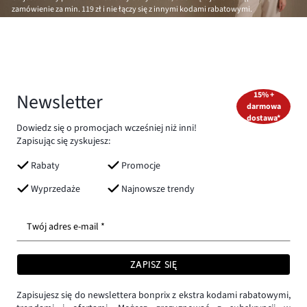
zamówienie za min.
119 zł
i nie łączy się z innymi kodami rabatowymi.
Newsletter
15% +
darmowa
dostawa*
Dowiedz się o promocjach wcześniej niż inni!
Zapisując się zyskujesz:
Rabaty
Promocje
Wyprzedaże
Najnowsze trendy
Twój adres e-mail *
ZAPISZ SIĘ
Zapisujesz się do newslettera bonprix z ekstra kodami rabatowymi,