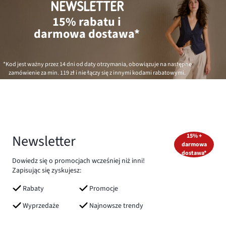
NEWSLETTER
15% rabatu i
darmowa dostawa*
*Kod jest ważny przez 14 dni od daty otrzymania, obowiązuje na następne
zamówienie za min.
119 zł
i nie łączy się z innymi kodami rabatowymi.
Newsletter
15% +
darmowa
dostawa*
Dowiedz się o promocjach wcześniej niż inni!
Zapisując się zyskujesz:
Rabaty
Promocje
Wyprzedaże
Najnowsze trendy