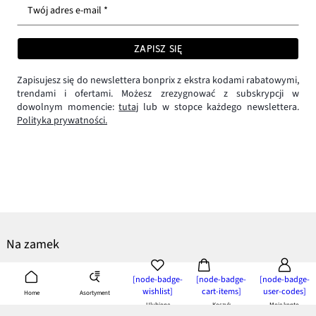
Twój adres e-mail *
ZAPISZ SIĘ
Zapisujesz się do newslettera bonprix z ekstra kodami rabatowymi,
trendami i ofertami. Możesz zrezygnować z subskrypcji w
dowolnym momencie:
tutaj
lub w stopce każdego newslettera.
Polityka prywatności.
Na zamek
Ubrania na zamek to moda i wygoda w jednym. To właśnie dlatego są
[node-badge-
[node-badge-
[node-badge-
najczęściej wybierane przez miłośników wygody. Szybkie zakładanie to
wishlist]
cart-items]
user-codes]
Asortyment
Home
świetny pomysł nie tylko dla leniuchów, ale dla tych, którzy często
Ulubione
Koszyk
Moje konto
zmieniają swoją garderobę lub buszują po sklepach przymierzając wiele