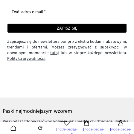
Twój adres e-mail *
ZAPISZ SIĘ
Zapisujesz się do newslettera bonprix z ekstra kodami rabatowymi,
trendami i ofertami. Możesz zrezygnować z subskrypcji w
dowolnym momencie:
tutaj
lub w stopce każdego newslettera.
Polityka prywatności.
Paski najmodniejszym wzorem
Paski od lat zdobią zarówno kobiece, jak i męskie czy
dziecięce ubranka
.
Sięgamy po nie przez cały rok, ponieważ występują zarówno na ciepłych
[node-badge-
[node-badge-
[node-badge-
sweterkach, jak i modnych
topach
czy szortach. Najważniejsze jest to,