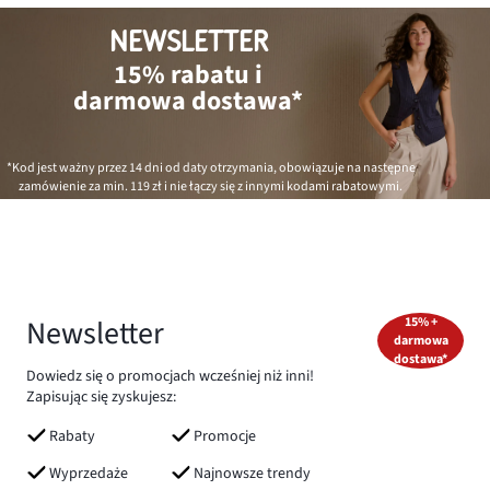
NEWSLETTER
15% rabatu i
darmowa dostawa*
*Kod jest ważny przez 14 dni od daty otrzymania, obowiązuje na następne
zamówienie za min.
119 zł
i nie łączy się z innymi kodami rabatowymi.
Newsletter
15% +
darmowa
dostawa*
Dowiedz się o promocjach wcześniej niż inni!
Zapisując się zyskujesz:
Rabaty
Promocje
Wyprzedaże
Najnowsze trendy