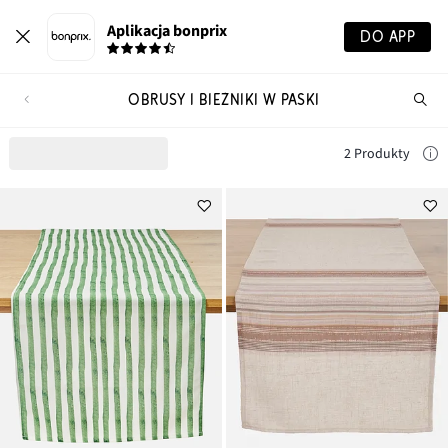
Aplikacja bonprix
DO APP
OBRUSY I BIEŻNIKI W PASKI
Szu
pr
2 Produkty