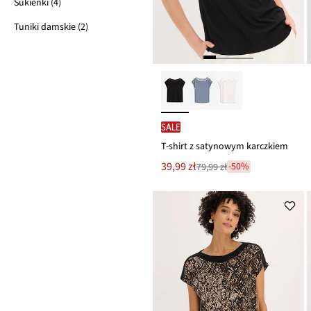
Sukienki (4)
Tuniki damskie (2)
SALE
T-shirt z satynowym karczkiem
Nowa
39,99 zł
-50%
79,99 zł
Przeceniono
cena
z
to
ceny
79,99 zł