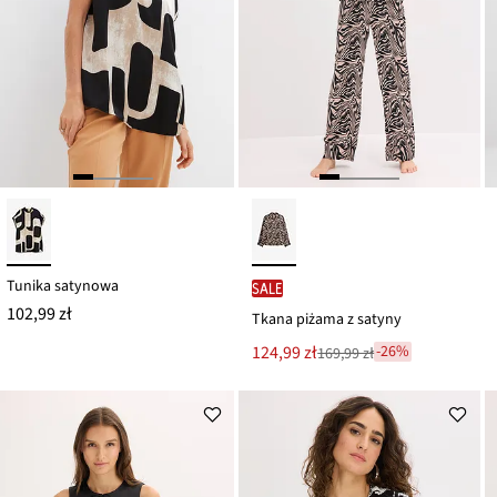
Tunika satynowa
SALE
102,99 zł
Tkana piżama z satyny
Nowa
124,99 zł
-26%
169,99 zł
Przeceniono
cena
z
to
ceny
169,99 zł