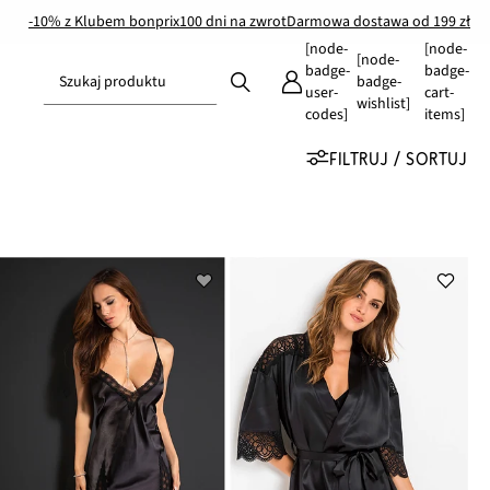
-10% z Klubem bonprix
100 dni na zwrot
Darmowa dostawa od 199 zł
[node-
[node-
[node-
badge-
badge-
Szukaj produktu
badge-
user-
cart-
wishlist]
codes]
items]
FILTRUJ / SORTUJ