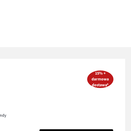
15% +
darmowa
dostawa*
endy