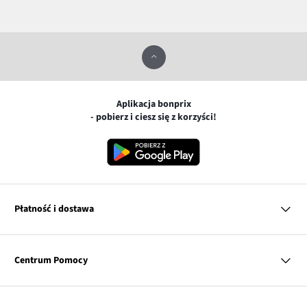
Aplikacja bonprix
- pobierz i ciesz się z korzyści!
Płatność i dostawa
MasterCard
Centrum Pomocy
Płatność online (PayU)
VISA
BLIK
Pytania i odpowiedzi
Google pay
Dostawa i płatność