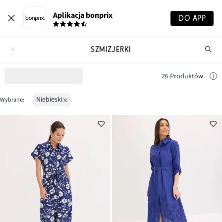
Aplikacja bonprix
DO APP
SZMIZJERKI
Szu
pr
26 Produktów
niebieski
Wybrane: