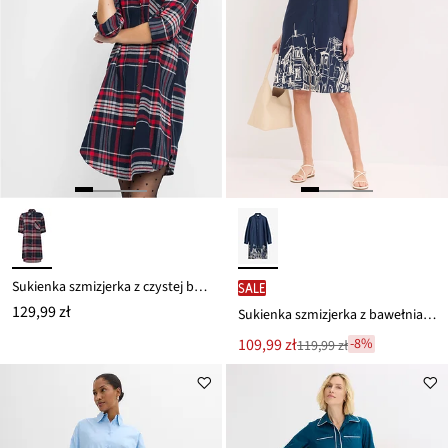
Sukienka szmizjerka z czystej bawełny
SALE
129,99 zł
Sukienka szmizjerka z bawełnianej popeliny
Nowa
109,99 zł
-8%
119,99 zł
Przeceniono
cena
z
to
ceny
119,99 zł