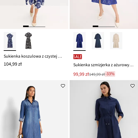
Sukienka koszulowa z czystej wiskozy
SALE
104,99 zł
Sukienka szmizjerka z ażurowym haftem
Nowa
99,99 zł
-33%
149,99 zł
Przeceniono
cena
z
to
ceny
149,99 zł