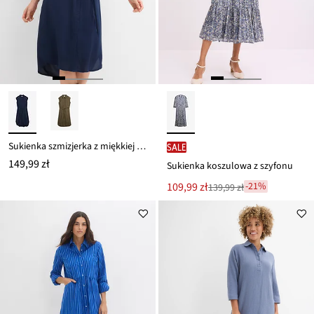
Sukienka szmizjerka z miękkiej wiskozy
SALE
149,99 zł
Sukienka koszulowa z szyfonu
Nowa
109,99 zł
-21%
139,99 zł
Przeceniono
cena
z
to
ceny
139,99 zł