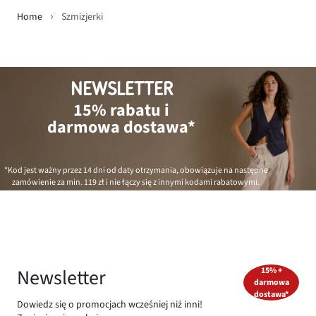
Home
Szmizjerki
NEWSLETTER
15% rabatu i
darmowa dostawa*
*Kod jest ważny przez 14 dni od daty otrzymania, obowiązuje na następne
zamówienie za min.
119 zł
i nie łączy się z innymi kodami rabatowymi.
Newsletter
15% +
darmowa
dostawa*
Dowiedz się o promocjach wcześniej niż inni!