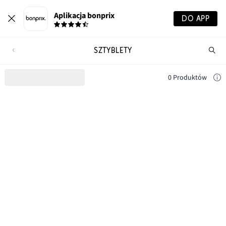
Aplikacja bonprix
DO APP
SZTYBLETY
Szu
pr
0 Produktów