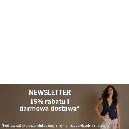
NEWSLETTER
15% rabatu i
darmowa dostawa*
*Kod jest ważny przez 14 dni od daty otrzymania, obowiązuje na następne