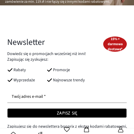
zamówienie za min.
119 zł
i nie łączy się z innymi kodami rabatowymi.
Newsletter
15% +
darmowa
dostawa*
Dowiedz się o promocjach wcześniej niż inni!
Zapisując się zyskujesz:
Rabaty
Promocje
Wyprzedaże
Najnowsze trendy
Twój adres e-mail *
ZAPISZ SIĘ
Zapisujesz się do newslettera bonprix z ekstra kodami rabatowymi,
trendami i ofertami. Możesz zrezygnować z subskrypcji w