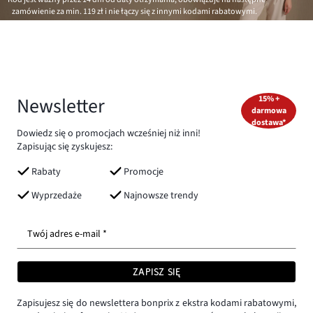
zamówienie za min.
119 zł
i nie łączy się z innymi kodami rabatowymi.
Newsletter
15% +
darmowa
dostawa*
Dowiedz się o promocjach wcześniej niż inni!
Zapisując się zyskujesz:
Rabaty
Promocje
Wyprzedaże
Najnowsze trendy
Twój adres e-mail *
ZAPISZ SIĘ
Zapisujesz się do newslettera bonprix z ekstra kodami rabatowymi,