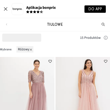
Aplikacja bonprix
DO APP
TIULOWE
Szu
pr
15 Produktów
różowy
Wybrane: