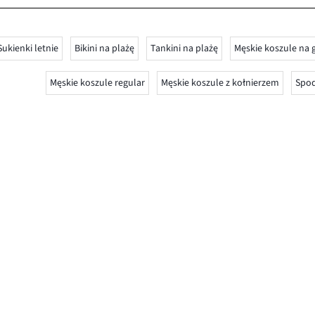
Sukienki letnie
Bikini na plażę
Tankini na plażę
Męskie koszule na g
Męskie koszule regular
Męskie koszule z kołnierzem
Spod