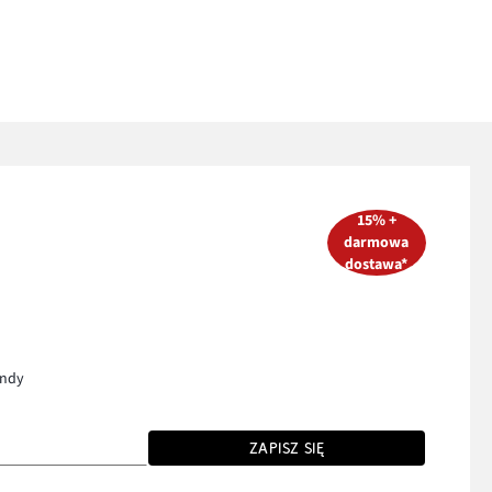
15% +
darmowa
dostawa*
endy
ZAPISZ SIĘ