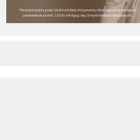
*Kod jest ważny przez 14 dni od daty otrzymania, obowiązuje na następne
zamówienie za min.
119 zł
i nie łączy się z innymi kodami rabatowymi.
Płatność i dostawa
Centrum Pomocy
Pytania i odpowiedzi
MasterCard
Dostawa i płatność
Płatność online (PayU)
Zwroty i reklamacje
VISA
Pierwszy darmowy zwrot
BLIK
Tabele rozmiarów
Google pay
Klub bonprix
Apple pay
Katalog