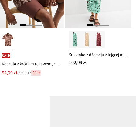
Sukienka z dżerseju z lejącej mieszanki wiskozy
SALE
102,99 zł
Koszula z krótkim rękawem, z czystej bawełny
Nowa
54,99 zł
-21%
69,99 zł
Przeceniono
cena
z
to
ceny
69,99 zł