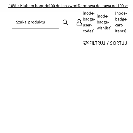
-10% z Klubem bonprix
100 dni na zwrot
Darmowa dostawa od 199 zł
[node-
[node-
[node-
badge-
badge-
Szukaj produktu
badge-
user-
cart-
wishlist]
codes]
items]
FILTRUJ / SORTUJ