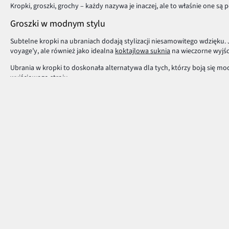
Kropki, groszki, grochy – każdy nazywa je inaczej, ale to właśnie one 
Groszki w modnym stylu
Subtelne kropki na ubraniach dodają stylizacji niesamowitego wdzięku. Je
voyage’y, ale również jako idealna
koktajlowa suknia
na wieczorne wyjśc
Ubrania w kropki to doskonała alternatywa dla tych, którzy boją się m
wyjściowego stroju.
Jak dobrze wyglądać w kropkach?
Aby dobrze wyglądać w ubraniach w kropki, trzeba wybrać nie tylko mo
Jeśli szukamy ubrań w rozmiarze XXL, najlepiej prezentować się na na
Panie szczupłe mogą pozwolić sobie nawet na duże grochy. Znając typ s
podkreślenia atutów figury, jak i ukrycia wszelkich niedoskonałości.
Jedno jest pewne - kropki są trendy! Zaopatrz swoją szafę w modne groc
Płatność i dostawa
Centrum Pomocy