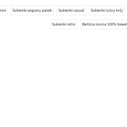
mini
Sukienki wiązany pasek
Sukienki casual
Sukienki luźny krój
Sukienki retro
Bielizna nocna 100% bawe