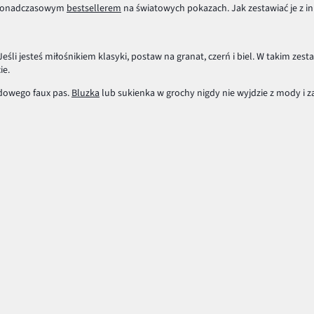
są ponadczasowym
bestsellerem
na światowych pokazach. Jak zestawiać je z 
śli jesteś miłośnikiem klasyki, postaw na granat, czerń i biel. W takim zest
ie.
odowego faux pas.
Bluzka
lub sukienka w grochy nigdy nie wyjdzie z mody i 
dne zestawienie kolorów, ale i odpowiednio dopasować wielkość kropek do n
s będą subtelne, małe kropeczki. Wybierając ciemne, stonowane kolory ukr
wojej sylwetki łatwiej będzie Ci dobrać odpowiednią wielkość groszków, ta
hy i wykorzystaj je w każdym sezonie.
Nasza Oferta
Nasza firma