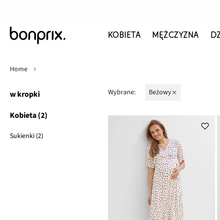
KOBIETA
MĘŻCZYZNA
D
Home
Wybrane:
beżowy
w kropki
Kobieta (2)
Sukienki (2)