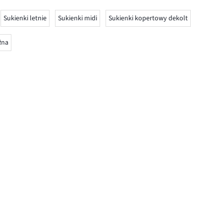
Sukienki letnie
Sukienki midi
Sukienki kopertowy dekolt
łna