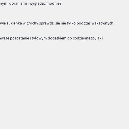
innymi ubraniami i wyglądać modnie?
awie
sukienka w grochy
sprawdzi się nie tylko podczas wakacyjnych
zawsze pozostanie stylowym dodatkiem do codziennego, jak i
aszej sylwetki.
yjemy nadmiar centymetrów i podkreślimy modny styl.
k aby wyglądać w nich perfekcyjnie – zarówno pod względem
Aplikacja bonprix - pobierz i ciesz się z