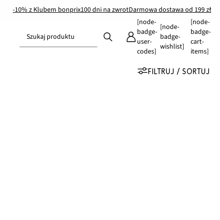
-10% z Klubem bonprix
100 dni na zwrot
Darmowa dostawa od 199 zł
[node-
[node-
[node-
badge-
badge-
Szukaj produktu
badge-
user-
cart-
wishlist]
codes]
items]
FILTRUJ / SORTUJ