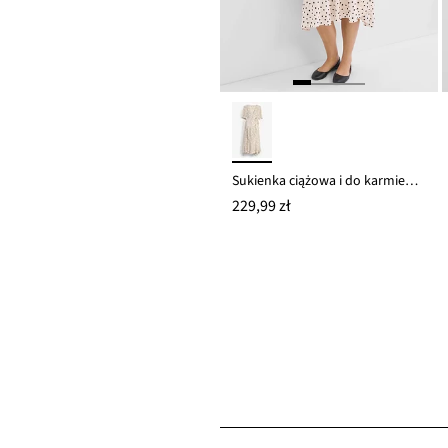
Sukienka ciążowa i do karmienia 2 w 1 z lejącej krepy wiskozowej
229,99 zł