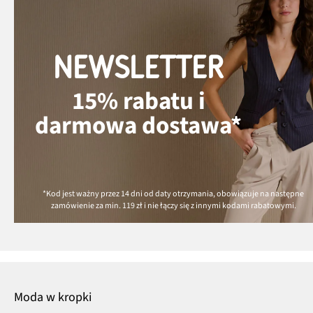
NEWSLETTER
15% rabatu i
darmowa dostawa*
*Kod jest ważny przez 14 dni od daty otrzymania, obowiązuje na następne
zamówienie za min.
119 zł
i nie łączy się z innymi kodami rabatowymi.
Moda w kropki