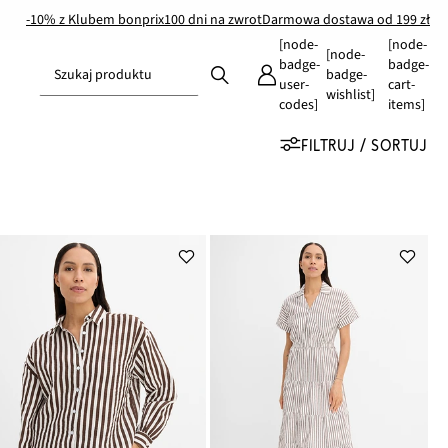
-10% z Klubem bonprix
100 dni na zwrot
Darmowa dostawa od 199 zł
[node-
[node-
[node-
badge-
badge-
Szukaj produktu
badge-
user-
cart-
wishlist]
codes]
items]
FILTRUJ / SORTUJ