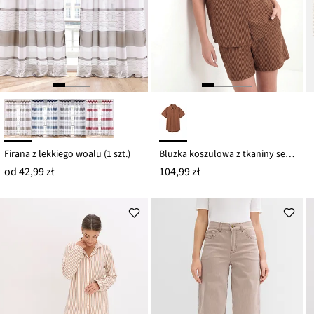
Firana z lekkiego woalu (1 szt.)
Bluzka koszulowa z tkaniny seersucker z czystej bawełny
od
42,99 zł
104,99 zł