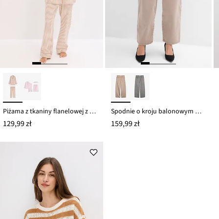
Piżama z tkaniny flanelowej z torebką upominkową
Spodnie o kroju balonowym w paski
129,99 zł
159,99 zł