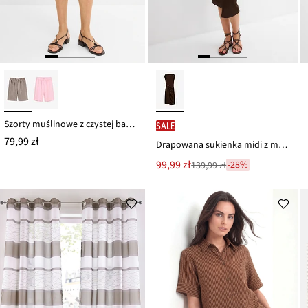
Szorty muślinowe z czystej bawełny
SALE
79,99 zł
Drapowana sukienka midi z materiału w paski
Nowa
99,99 zł
-28%
139,99 zł
Przeceniono
cena
z
to
ceny
139,99 zł