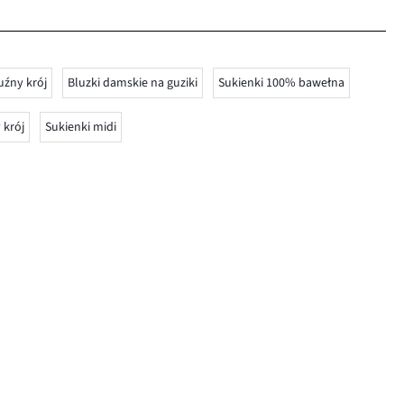
uźny krój
Bluzki damskie na guziki
Sukienki 100% bawełna
 krój
Sukienki midi