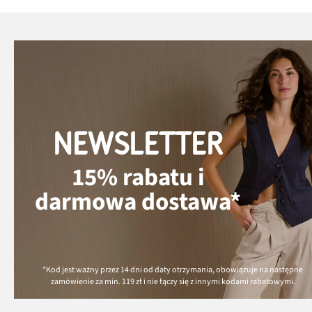
NEWSLETTER
15% rabatu i
darmowa dostawa*
*Kod jest ważny przez 14 dni od daty otrzymania, obowiązuje na następne
zamówienie za min.
119 zł
i nie łączy się z innymi kodami rabatowymi.