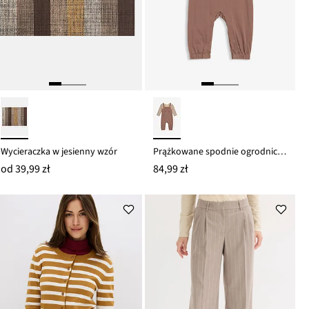
Wycieraczka w jesienny wzór
Prążkowane spodnie ogrodniczki i body z czystej bawełny organicznej (komplet 2 cz.)
od
39,99 zł
84,99 zł