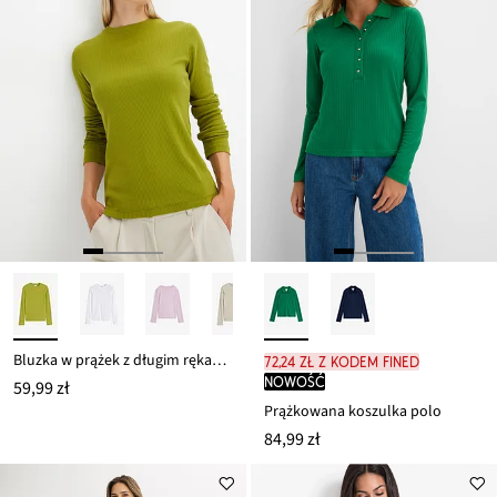
Bluzka w prążek z długim rękawem, z czystej bawełny
72,24 zł z kodem FINED
nowość
59,99 zł
Prążkowana koszulka polo
84,99 zł