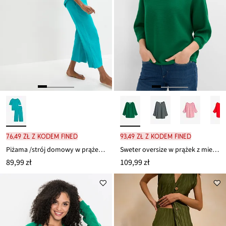
76,49 zł z kodem FINED
93,49 zł z kodem FINED
Piżama /strój domowy w prążek, ze spodniami typu culotte
Sweter oversize w prążek z mieszanki wiskozy
89,99 zł
109,99 zł