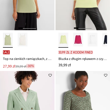
SALE
33,99 zł z kodem FINED
Top na cienkich ramiączkach, z prążkowanej bawełny organicznej
Bluzka z długim rękawem z czystej bawełny organicznej
39,99 zł
Nowa
27,99 zł
-30%
39,99 zł
Przeceniono
cena
z
to
ceny
39,99 zł