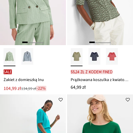
SALE
55,24 zł z kodem FINED
Żakiet z domieszką lnu
Prążkowana koszulka z kwiatowym nadrukiem z czystej bawełny
64,99 zł
Nowa
104,99 zł
-22%
134,99 zł
Przeceniono
cena
z
to
ceny
134,99 zł