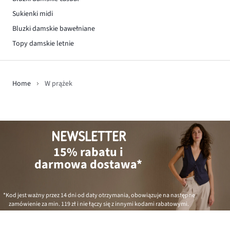
Sukienki midi
Bluzki damskie bawełniane
Topy damskie letnie
Home
W prążek
NEWSLETTER
15% rabatu i
darmowa dostawa*
*Kod jest ważny przez 14 dni od daty otrzymania, obowiązuje na następne
zamówienie za min.
119 zł
i nie łączy się z innymi kodami rabatowymi.