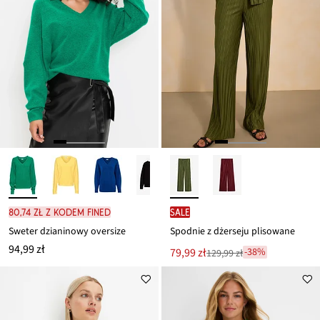
80,74 zł z kodem FINED
SALE
Sweter dzianinowy oversize
Spodnie z dżerseju plisowane
94,99 zł
Nowa
79,99 zł
-38%
129,99 zł
Przeceniono
cena
z
to
ceny
129,99 zł