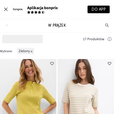
Aplikacja bonprix
DO APP
W PRĄŻEK
Szu
pr
17 Produktów
zielony
Wybrane: