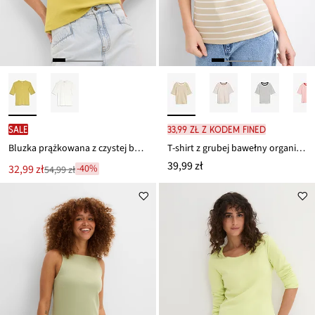
SALE
33,99 zł z kodem FINED
Bluzka prążkowana z czystej bawełny organicznej
T-shirt z grubej bawełny organicznej
39,99 zł
Nowa
32,99 zł
-40%
54,99 zł
Przeceniono
cena
z
to
ceny
54,99 zł