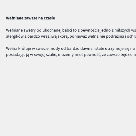
Wełniane zawsze na czasie
Wełniane swetry od ukochanej babci to z pewnością jedno z milszych ws
alergików z bardzo wrażliwą skórą, ponieważ wełna nie podrażnia i ochr
Wełna króluje w świecie mody od bardzo dawna i stale utrzymuje się na 
posiadając ją w swojej szafie, możemy mieć pewność, że zawsze będziem
Wełniane płaszcze i swetry
Z pewnością najbardziej popularne są zimowe fasony uszyte z wełny. T
oraz że możemy stworzyć z nich stylowy look. Na wielkie mrozy wybieraj 
Wełniane dodatki zimowym hitem
Jeśli chcesz urozmaicić zimowy look lub szukasz okrycia na wielkie mroz
długo.