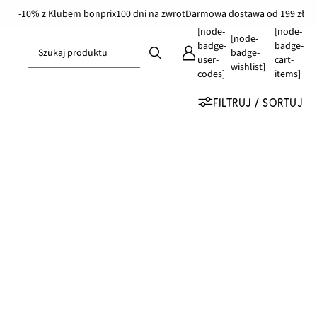
-10% z Klubem bonprix
100 dni na zwrot
Darmowa dostawa od 199 zł
[node-
[node-
[node-
badge-
badge-
Szukaj produktu
badge-
user-
cart-
wishlist]
codes]
items]
FILTRUJ / SORTUJ