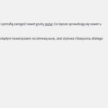
i potrafią zastąpić nawet gruby
polar
. Co lepsze sprawdzają się nawet u
, ciepłym towarzyszem na zimową aurę. Jest stylowa i klasyczna, dlatego
grube swetry. Największą ich zaletą jest to że są niezwykle funkcjonalne
czas wielkich chłodów, a rozepniesz go, gdy będzie Ci zbyt ciepło.
rękawiczki i uzupełnij stylizację zapewniając sobie przyjemne ciepło na