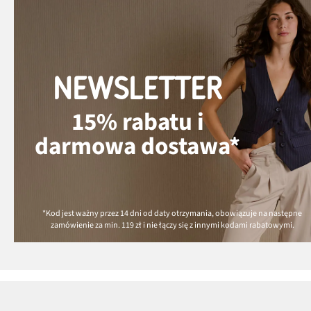
NEWSLETTER
15% rabatu i
darmowa dostawa*
*Kod jest ważny przez 14 dni od daty otrzymania, obowiązuje na następne
zamówienie za min.
119 zł
i nie łączy się z innymi kodami rabatowymi.