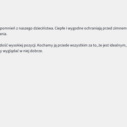
pomnień z naszego dzieciństwa. Ciepłe i wygodne ochraniają przed zimnem 
ania.
dość wysokiej pozycji. Kochamy ją przede wszystkim za to, że jest idealnym
y wyglądać w niej dobrze.
o właśnie dlatego najczęściej spotykać możemy stylowe, wełniane
płaszcze
i 
grube pulowery. Gdy jest cieplej, załóż
kardigan
, w którym owiniesz się pod
y, wybierz wełniany szalik lub
czapkę
. Dopasuj do kompletu ciepłe wełniane 