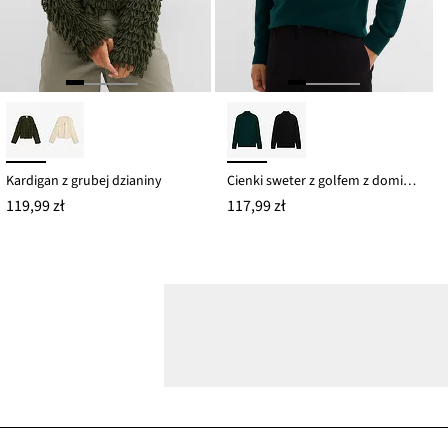
Kardigan z grubej dzianiny
Cienki sweter z golfem z domieszką wełny merino, slim fit
119,99 zł
117,99 zł