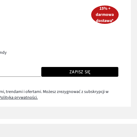
15% +
darmowa
dostawa*
endy
ZAPISZ SIĘ
mi, trendami i ofertami. Możesz zrezygnować z subskrypcji w
Polityka prywatności.