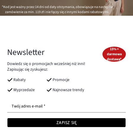
*Kod jest ważny przez 14 dni od daty otrzymania, obowiązuje na następne
zamówienie za min.
119 zł
i nie łączy się z innymi kodami rabatowymi.
Newsletter
15% +
darmowa
dostawa*
Dowiedz się o promocjach wcześniej niż inni!
Zapisując się zyskujesz:
Rabaty
Promocje
Wyprzedaże
Najnowsze trendy
Twój adres e-mail *
ZAPISZ SIĘ