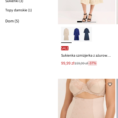
Sukienki (3)
Topy damskie (1)
Dom (5)
SALE
Sukienka szmizjerka z ażurowym haftem
Nowa
99,99 zł
-37%
159,99 zł
Przeceniono
cena
z
to
ceny
159,99 zł