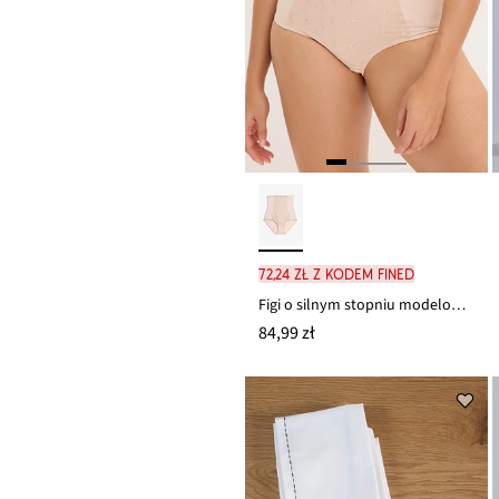
72,24 zł z kodem FINED
Figi o silnym stopniu modelowania, z wysoką talią, z bawełną i haftem
84,99 zł