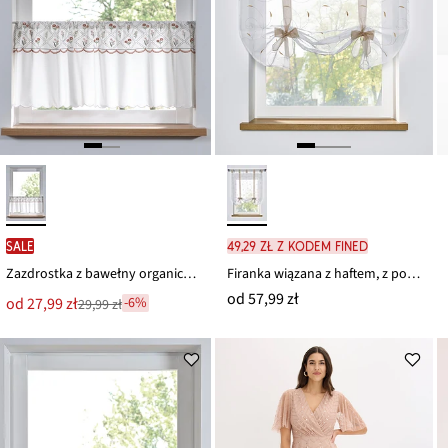
SALE
49,29 zł z kodem FINED
Zazdrostka z bawełny organicznej z haftem
Firanka wiązana z haftem, z poliestru z recyklingu (1 szt.)
od
57,99 zł
Nowa
od
27,99 zł
-6%
29,99 zł
Przeceniono
cena
z
to
ceny
29,99 zł