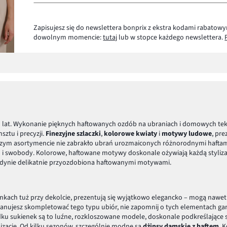
Zapisujesz się do newslettera bonprix z ekstra kodami rabatowy
dowolnym momencie:
tutaj
lub w stopce każdego newslettera.
u lat. Wykonanie pięknych haftowanych ozdób na ubraniach i domowych tek
ztu i precyzji.
Finezyjne szlaczki
,
kolorowe kwiaty
i
motywy ludowe
, pre
naszym asortymencie nie zabrakło ubrań urozmaiconych różnorodnymi haftami. 
ci i swobody. Kolorowe, haftowane motywy doskonale ożywiają każdą styl
t jedynie delikatnie przyozdobiona haftowanymi motywami.
nkach tuż przy dekolcie, prezentują się wyjątkowo elegancko – mogą nawe
 planujesz skompletować tego typu ubiór, nie zapomnij o tych elementach ga
u sukienek są to luźne, rozkloszowane modele, doskonale podkreślające s
izację. Od kilku sezonów, szczególnie modne są
dżinsy damskie z haftem
. 