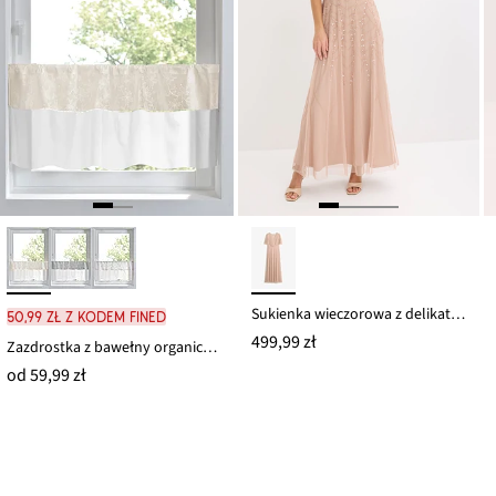
Sukienka wieczorowa z delikatnego tiulu z haftem z cekinami
50,99 zł z kodem FINED
499,99 zł
Zazdrostka z bawełny organicznej z haftem
od
59,99 zł