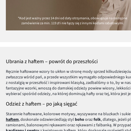
*Kod jest ważny przez 14 dni od daty otrzymania, obowiązuje na następne
zamówienie za min.
119 zł
i nie łączy się z innymi kodami rabatowymi.
Ubrania z haftem – powrót do przeszłości
Ręcznie haftowane wzory to ukłon w stronę mody sprzed kilkudziesięci
zwłaszcza wśród pań, a przede wszystkim wymagało odpowiedniego kuns
z nostalgią w przeszłość i inspirowani klasyką, zadbaliśmy o to, by w 
fantazyjne wzorki, wnoszą do damskiej odzieży powiew wiosny, lekkoś
wybierać spośród odzieży, na której dominują hafty oraz tej, która jes
Odzież z haftem – po jaką sięgać
Starannie haftowane, kolorowe motywy, wyszywane na bluzkach i sukie
haftem
, doskonale odzwierciedlają styl
boho
oraz
folk
, dlatego, jeżeli
ramionami, balonowymi rękawami oraz rękawami z falbanką. W przypadk
kardigany i swetry
z kwiatowym haftem, który doskonale rozświetli styl