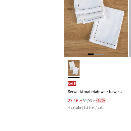
SALE
Serwetki materiałowe z bawełny organicznej z haftem (4 szt.)
Nowa
27,16 zł
-15%
31,96 zł
Przeceniono
cena
4 sztuki | 6,79 zł / szt.
z
to
ceny
31,96 zł