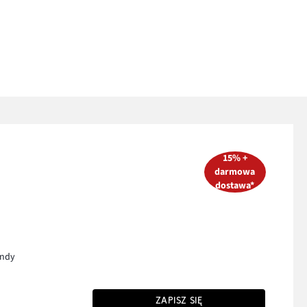
15% +
darmowa
dostawa*
endy
ZAPISZ SIĘ