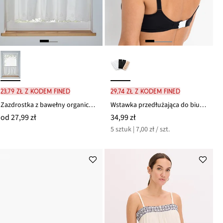
23,79 zł z kodem FINED
29,74 zł z kodem FINED
Zazdrostka z bawełny organicznej z haftem
Wstawka przedłużająca do biustonosza (5 szt.), z zapięciem na 2 haftki
od
27,99 zł
34,99 zł
5 sztuk | 7,00 zł / szt.