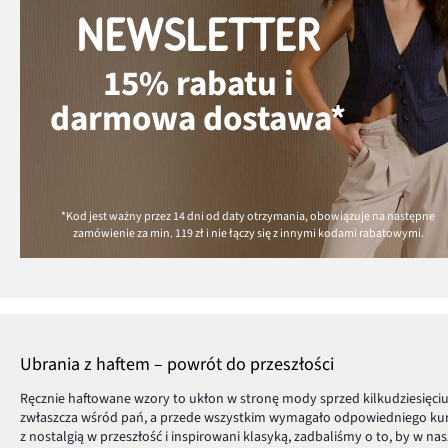
NEWSLETTER
15% rabatu i
darmowa dostawa*
*Kod jest ważny przez 14 dni od daty otrzymania, obowiązuje na następne
zamówienie za min.
119 zł
i nie łączy się z innymi kodami rabatowymi.
Ubrania z haftem – powrót do przeszłości
Ręcznie haftowane wzory to ukłon w stronę mody sprzed kilkudziesięci
zwłaszcza wśród pań, a przede wszystkim wymagało odpowiedniego kuns
z nostalgią w przeszłość i inspirowani klasyką, zadbaliśmy o to, by w 