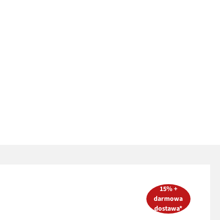
15% +
darmowa
dostawa*