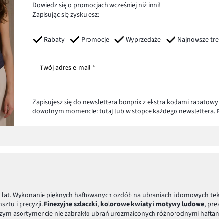
Dowiedz się o promocjach wcześniej niż inni!
Zapisując się zyskujesz:
Rabaty
Promocje
Wyprzedaże
Najnowsze tr
Twój adres e-mail *
Zapisujesz się do newslettera bonprix z ekstra kodami rabatowy
dowolnym momencie:
tutaj
lub w stopce każdego newslettera.
u lat. Wykonanie pięknych haftowanych ozdób na ubraniach i domowych tek
ztu i precyzji.
Finezyjne szlaczki
,
kolorowe kwiaty
i
motywy ludowe
, pre
naszym asortymencie nie zabrakło ubrań urozmaiconych różnorodnymi haftami. 