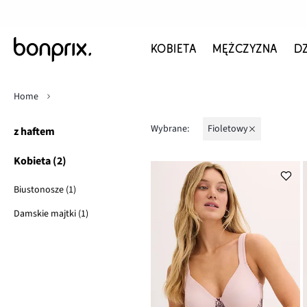
KOBIETA
MĘŻCZYZNA
D
Home
Wybrane:
fioletowy
z haftem
Kobieta (2)
Biustonosze (1)
Damskie majtki (1)