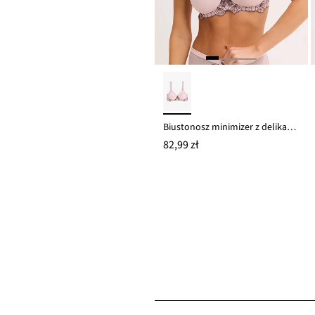
Biustonosz minimizer z delikatnym haftem
82,99 zł