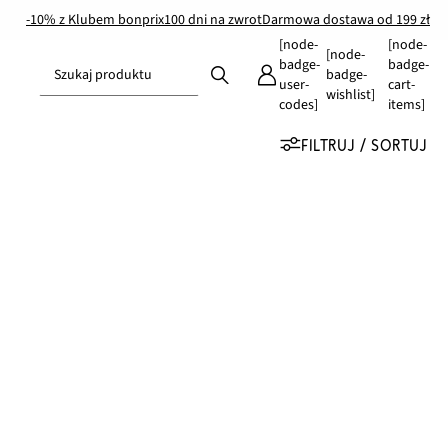
-10% z Klubem bonprix
100 dni na zwrot
Darmowa dostawa od 199 zł
[node-
[node-
[node-
badge-
badge-
Szukaj produktu
badge-
user-
cart-
wishlist]
codes]
items]
FILTRUJ / SORTUJ