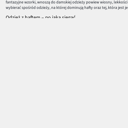
fantazyjne wzorki, wnoszą do damskiej odzieży powiew wiosny, lekkoś
wybierać spośród odzieży, na której dominują hafty oraz tej, która jes
Odzież z haftem – po jaką sięgać
Starannie haftowane, kolorowe motywy, wyszywane na bluzkach i sukie
haftem
, doskonale odzwierciedlają styl
boho
oraz
folk
, dlatego, jeżeli
ramionami, balonowymi rękawami oraz rękawami z falbanką. W przypadk
kardigany i swetry
z kwiatowym haftem, który doskonale rozświetli styl
wyglądają oryginalnie! Aby jednak nie przesadzić z nadmiarem ozdobnyc
asortymentem bonprix i wybierz coś dla siebie!
Płatność i dostawa
Centrum Pomocy
Pytania i odpowiedzi
MasterCard
Dostawa i płatność
Płatność online (PayU)
Zwroty i reklamacje
VISA
Pierwszy darmowy zwrot
BLIK
Tabele rozmiarów
Google pay
Klub bonprix