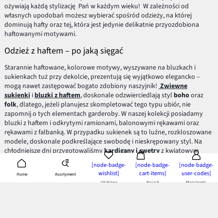
ożywiają każdą stylizację Pań w każdym wieku! W zależności od
własnych upodobań możesz wybierać spośród odzieży, na której
dominują hafty oraz tej, która jest jedynie delikatnie przyozdobiona
haftowanymi motywami.
Odzież z haftem – po jaką sięgać
Starannie haftowane, kolorowe motywy, wyszywane na bluzkach i
sukienkach tuż przy dekolcie, prezentują się wyjątkowo elegancko –
mogą nawet zastępować bogato zdobiony naszyjnik!
Zwiewne
sukienki
i
bluzki z haftem
, doskonale odzwierciedlają styl
boho
oraz
folk
, dlatego, jeżeli planujesz skompletować tego typu ubiór, nie
zapomnij o tych elementach garderoby. W naszej kolekcji posiadamy
bluzki z haftem i odkrytymi ramionami, balonowymi rękawami oraz
rękawami z falbanką. W przypadku sukienek są to luźne, rozkloszowane
modele, doskonale podkreślające swobodę i nieskrępowany styl. Na
chłodniejsze dni przygotowaliśmy
kardigany i swetry
z kwiatowym
haftem, który doskonale rozświetli stylizację. Od kilku sezonów,
[node-badge-
[node-badge-
[node-badge-
szczególnie modne są
dżinsy damskie z haftem
. Kolorowe kwiaty
wishlist]
cart-items]
user-codes]
Asortyment
Home
zdobiące nogawkę lub wyszywane tuż przy kieszeniach wyglądają
Ulubione
Koszyk
Moje konto
oryginalnie! Aby jednak nie przesadzić z nadmiarem ozdobnych
motywów, do tego typu jeansów wybierz gładki top lub T-shirt –
gwarantujemy, że osiągniesz stylowy i harmonijny look. Zapoznaj się z
asortymentem bonprix i wybierz coś dla siebie!