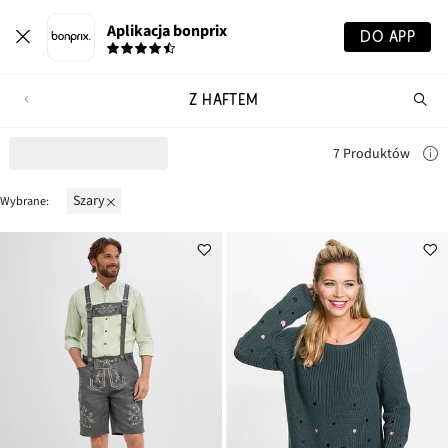
Aplikacja bonprix
DO APP
Z HAFTEM
Szu
pr
7 Produktów
szary
Wybrane: