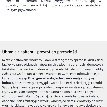
trendami i ofertami. Możesz zrezygnować z subskrypcji w
dowolnym momencie:
tutaj
lub w stopce każdego newslettera.
Polityka prywatności.
Ubrania z haftem – powrót do przeszłości
Ręcznie haftowane wzory to ukłon w stronę mody sprzed kilkudziesięciu
lat. Wykonanie pięknych haftowanych ozdób na ubraniach i domowych
tekstyliach (serwetkach, obrusach, pościelach) było popularnym hobby
zwłaszcza wśród pań, a przede wszystkim wymagało odpowiedniego
kunsztu i precyzji.
Finezyjne szlaczki
,
kolorowe kwiaty
i
motywy
ludowe
, prezentowały się wyjątkowo na kobiecej i dziecięcej garderobie.
Spoglądając z nostalgią w przeszłość i inspirowani klasyką, zadbaliśmy o
to, by w naszym asortymencie nie zabrakło ubrań urozmaiconych
różnorodnymi haftami. Są to najczęściej starannie haftowane kwiaty,
ozdobne liście i fantazyjne wzorki, wnoszą do damskiej odzieży powiew
wiosny, lekkości i swobody. Kolorowe, haftowane motywy doskonale