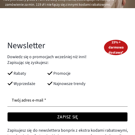
zamówienie za min.
119 zł
i nie łączy się z innymi kodami rabatowymi.
Newsletter
15% +
darmowa
dostawa*
Dowiedz się o promocjach wcześniej niż inni!
Zapisując się zyskujesz:
Rabaty
Promocje
Wyprzedaże
Najnowsze trendy
Twój adres e-mail *
ZAPISZ SIĘ
Zapisujesz się do newslettera bonprix z ekstra kodami rabatowymi,