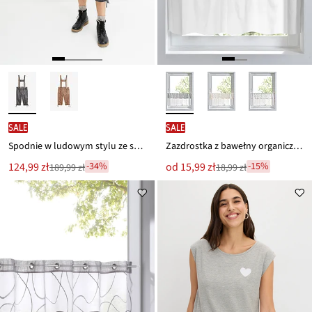
SALE
SALE
Spodnie w ludowym stylu ze sztucznej skóry, dł. do kolan
Zazdrostka z bawełny organicznej z haftem
Nowa
Nowa
124,99 zł
od
15,99 zł
-34%
-15%
189,99 zł
18,99 zł
Przeceniono
Przeceniono
cena
cena
z
z
to
to
ceny
ceny
189,99 zł
18,99 zł